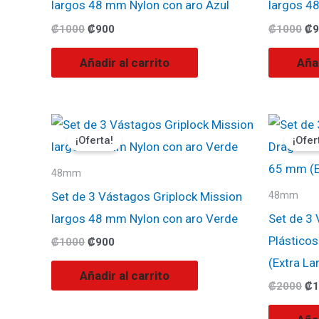
largos 48 mm Nylon con aro Azul
largos 4
₡
1000
₡
900
₡
1000
₡
9
Añadir al carrito
Añad
El
El
El
precio
precio
pr
¡Oferta!
¡Ofer
original
actual
ori
era:
es:
era
₡1000.
₡900.
₡2
48mm
Set de 3 Vástagos Griplock Mission
48mm
largos 48 mm Nylon con aro Verde
Set de 3
Plástico
₡
1000
₡
900
(Extra La
Añadir al carrito
₡
2000
₡
1