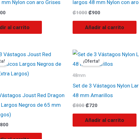
8 mm Nylon con aro Grises
largos 48 mm Nylon con aro
00
₡
1000
₡
900
ir al carrito
Añadir al carrito
El
El
El
ecio
precio
precio
precio
ta!
¡Oferta!
ginal
actual
original
actual
:
es:
era:
es:
000.
₡1800.
₡800.
₡720.
48mm
Set de 3 Vástagos Nylon La
 Vástagos Joust Red Dragon
48 mm Amarillos
s Largos Negros de 65 mm
₡
800
₡
720
rgos)
Añadir al carrito
800