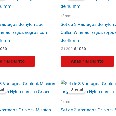
:
es:
era:
es:
200.
₡1080.
₡1200.
₡1080.
48mm
 Vástagos de nylon Joe
Set de 3 Vástagos de nylon
inmau largos negros con
Cullen Winmau largos rojos 
48 mm
de 48 mm
080
₡
1200
₡
1080
ir al carrito
Añadir al carrito
El
El
El
ecio
precio
precio
precio
ta!
¡Oferta!
ginal
actual
original
actual
:
es:
era:
es:
000.
₡900.
₡1000.
₡900.
48mm
Vástagos Griplock Mission
Set de 3 Vástagos Griplock 