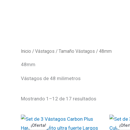
Ir
al
contenido
Inicio
/
Vástagos
/
Tamaño Vástagos
/ 48mm
48mm
Vástagos de 48 milimetros
Mostrando 1–12 de 17 resultados
El
El
El
precio
precio
pr
¡Oferta!
¡Ofer
original
actual
ori