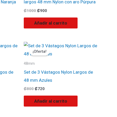
 Naranja
largos 48 mm Nylon con aro Púrpura
₡
1000
₡
900
Añadir al carrito
El
El
precio
precio
¡Oferta!
original
actual
era:
es:
₡800.
₡720.
48mm
rgos de
Set de 3 Vástagos Nylon Largos de
48 mm Azules
₡
800
₡
720
Añadir al carrito