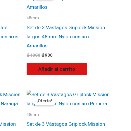
era:
es:
₡1000.
₡900.
48mm
 Joe
Set de 3 Vástagos Griplock Mission
con aros
largos 48 mm Nylon con aro
Amarillos
₡
1000
₡
900
Añadir al carrito
El
El
precio
precio
¡Oferta!
original
actual
era:
es:
₡1000.
₡900.
48mm
Mission
Set de 3 Vástagos Griplock Mission