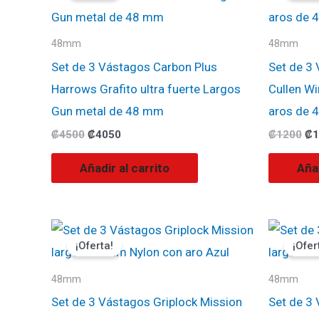
era:
es:
era
₡4500.
₡4050.
₡1
48mm
48mm
Set de 3 Vástagos Carbon Plus
Set de 3
Harrows Grafito ultra fuerte Largos
Cullen W
Gun metal de 48 mm
aros de 
₡
4500
₡
4050
₡
1200
₡
1
Añadir al carrito
Añad
El
El
El
precio
precio
pr
¡Oferta!
¡Ofer
original
actual
ori
era:
es:
era
₡1000.
₡900.
₡1
48mm
48mm
Set de 3 Vástagos Griplock Mission
Set de 3 