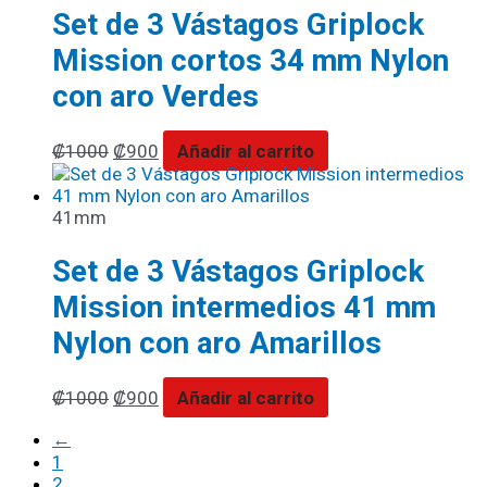
Set de 3 Vástagos Griplock
Mission cortos 34 mm Nylon
con aro Verdes
₡
1000
₡
900
Añadir al carrito
41mm
Set de 3 Vástagos Griplock
Mission intermedios 41 mm
Nylon con aro Amarillos
₡
1000
₡
900
Añadir al carrito
←
1
2