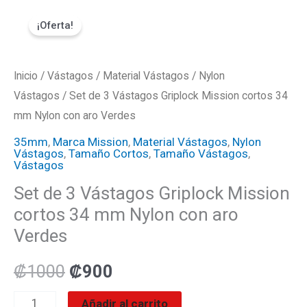
Ir
Set
El
El
¡Oferta!
al
de
precio
precio
contenido
3
Vástagos
Inicio
/
Vástagos
original
/
Material Vástagos
actual
/
Nylon
Griplock
Vástagos
/ Set de 3 Vástagos Griplock Mission cortos 34
era:
es:
Mission
mm Nylon con aro Verdes
cortos
₡1000.
₡900.
35mm
,
Marca Mission
,
Material Vástagos
,
Nylon
Vástagos
,
Tamaño Cortos
,
Tamaño Vástagos
,
34
Vástagos
mm
Set de 3 Vástagos Griplock Mission
Nylon
cortos 34 mm Nylon con aro
con
Verdes
aro
Verdes
₡
1000
₡
900
cantidad
Añadir al carrito