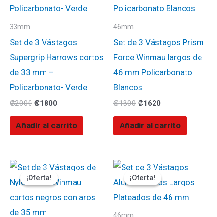
33mm
46mm
Set de 3 Vástagos
Set de 3 Vástagos Prism
Supergrip Harrows cortos
Force Winmau largos de
de 33 mm –
46 mm Policarbonato
Policarbonato- Verde
Blancos
₡
2000
₡
1800
₡
1800
₡
1620
Añadir al carrito
Añadir al carrito
El
El
El
El
precio
precio
precio
precio
¡Oferta!
¡Oferta!
¡Oferta!
¡Oferta!
original
actual
original
actual
era:
es:
era:
es:
₡1500.
₡1350.
₡1500.
₡1350.
46mm