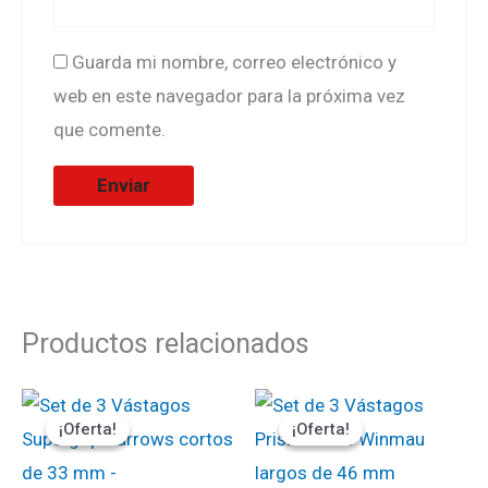
Guarda mi nombre, correo electrónico y
web en este navegador para la próxima vez
que comente.
Productos relacionados
El
El
El
El
precio
precio
precio
precio
¡Oferta!
¡Oferta!
¡Oferta!
¡Oferta!
original
actual
original
actual
era:
es:
era:
es:
₡2000.
₡1800.
₡1800.
₡1620.