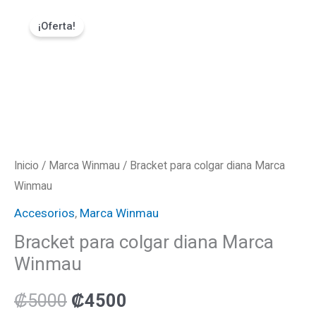
Ir
Bracket
El
El
¡Oferta!
al
para
precio
precio
contenido
colgar
diana
original
actual
Marca
era:
es:
Winmau
cantidad
₡5000.
₡4500.
Inicio
/
Marca Winmau
/ Bracket para colgar diana Marca
Winmau
Accesorios
,
Marca Winmau
Bracket para colgar diana Marca
Winmau
₡
5000
₡
4500