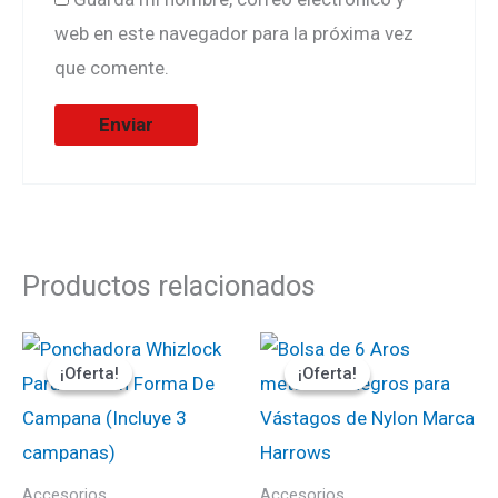
web en este navegador para la próxima vez
que comente.
Productos relacionados
El
El
El
El
precio
precio
precio
precio
¡Oferta!
¡Oferta!
¡Oferta!
¡Oferta!
original
actual
original
actual
era:
es:
era:
es:
₡18900.
₡16065.
₡1500.
₡1350.
Accesorios
Accesorios