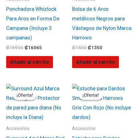
Ponchadora Whizlock
Bolsa de 6 Aros
Para Aros en Forma De
metálicos Negros para
Campana (Incluye 3
Vástagos de Nylon Marca
campanas)
Harrows
₡
18900
₡
16065
₡
1500
₡
1350
Añadir al carrito
Añadir al carrito
El
El
El
El
precio
precio
precio
precio
¡Oferta!
¡Oferta!
¡Oferta!
¡Oferta!
original
actual
original
actual
era:
es:
era:
es:
₡57900.
₡49215.
₡16000.
₡14400.
Accesorios
Accesorios