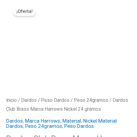
Ir
Dardos
El
El
¡Oferta!
al
Club
precio
precio
contenido
Brass
Marca
original
actual
Harrows
era:
es:
Nickel
24
₡11000.
₡9900.
gramos
cantidad
Inicio
/
Dardos
/
Peso Dardos
/
Peso 24gramos
/ Dardos
Club Brass Marca Harrows Nickel 24 gramos
Dardos
,
Marca Harrows
,
Material
,
Nickel Material
Dardos
,
Peso 24gramos
,
Peso Dardos