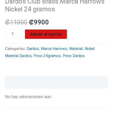
Dardos Club Brass Marca Harrows
Nickel 24 gramos
₡
11000
₡
9900
Añadir al carrito
Categorías:
Dardos
,
Marca Harrows
,
Material
,
Nickel
Material Dardos
,
Peso 24gramos
,
Peso Dardos
Valoraciones (0)
No hay valoraciones aún.