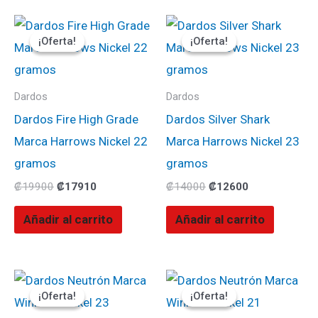
El
El
El
El
precio
precio
precio
precio
¡Oferta!
¡Oferta!
¡Oferta!
¡Oferta!
original
actual
original
actual
era:
es:
era:
es:
₡19900.
₡17910.
₡14000.
₡12600.
Dardos
Dardos
Dardos Fire High Grade
Dardos Silver Shark
Marca Harrows Nickel 22
Marca Harrows Nickel 23
gramos
gramos
₡
19900
₡
17910
₡
14000
₡
12600
Añadir al carrito
Añadir al carrito
El
El
El
El
precio
precio
precio
precio
¡Oferta!
¡Oferta!
¡Oferta!
¡Oferta!
original
actual
original
actual
era:
es:
era:
es: