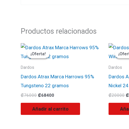
Productos relacionados
El
El
E
precio
precio
p
¡Oferta!
¡Oferta!
¡Ofer
¡Ofer
original
actual
o
era:
es:
e
₡76000.
₡68400.
₡
Dardos
Dardos
Dardos Atrax Marca Harrows 95%
Dardos A
Tungsteno 22 gramos
Nickel 2
₡
76000
₡
68400
₡
20000
₡
Añadir al carrito
Añad