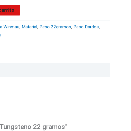
carrito
a Winmau
,
Material
,
Peso 22gramos
,
Peso Dardos
,
s
% Tungsteno 22 gramos”