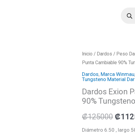
Búsqu
de
produ
Dardos
Inicio
/
Dardos
/
Peso Da
El
Punta Cambiable 90% Tu
Exion
preci
Parallel
Dardos
,
Marca Winmau
Tungsteno Material Da
Winmau
origin
Dardos Exion P
Punta
era:
90% Tungsteno
Cambiable
90%
₡125
₡
125000
₡
112
Tungsteno
22
Diámetro 6.50 , largo 5