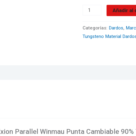
gramos
Añadir al 
cantidad
Categorías:
Dardos
,
Marc
Tungsteno Material Dardo
 Exion Parallel Winmau Punta Cambiable 90