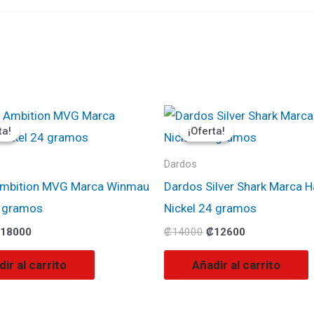
l
El
El
El
recio
precio
precio
precio
ta!
ta!
¡Oferta!
¡Oferta!
riginal
actual
original
actual
ra:
es:
era:
es:
20000.
₡18000.
₡14000.
₡12600.
Dardos
mbition MVG Marca Winmau
Dardos Silver Shark Marca 
4 gramos
Nickel 24 gramos
18000
₡
14000
₡
12600
ir al carrito
Añadir al carrito