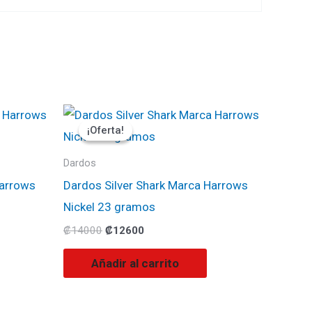
El
El
precio
precio
¡Oferta!
¡Oferta!
original
actual
era:
es:
₡14000.
₡12600.
Dardos
Harrows
Dardos Silver Shark Marca Harrows
Nickel 23 gramos
₡
14000
₡
12600
Añadir al carrito