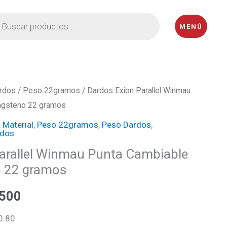
eda
MENÚ
ctos
rdos
/
Peso 22gramos
/ Dardos Exion Parallel Winmau
El
ngsteno 22 gramos
o
precio
,
Material
,
Peso 22gramos
,
Peso Dardos
,
rdos
al
actual
arallel Winmau Punta Cambiable
es:
 22 gramos
000.
₡112500.
500
0.80