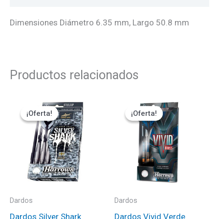
Dimensiones Diámetro 6.35 mm, Largo 50.8 mm
Productos relacionados
El
El
El
El
precio
precio
precio
precio
¡Oferta!
¡Oferta!
¡Oferta!
¡Oferta!
original
actual
original
actual
era:
es:
era:
es:
₡14000.
₡12600.
₡18000.
₡16200.
Dardos
Dardos
Dardos Silver Shark
Dardos Vivid Verde