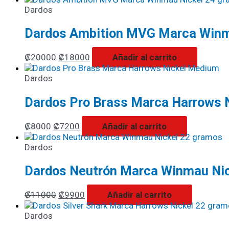
Dardos
Dardos Ambition MVG Marca Winm
₡
20000
₡
18000
Añadir al carrito
Dardos
Dardos Pro Brass Marca Harrows 
₡
8000
₡
7200
Añadir al carrito
Dardos
Dardos Neutrón Marca Winmau Ni
₡
11000
₡
9900
Añadir al carrito
Dardos