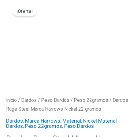
Ir
Dardos
El
El
¡Oferta!
al
Rage
precio
precio
contenido
Steel
Marca
original
actual
Harrows
era:
es:
Nickel
22
₡16000.
₡13600.
gramos
cantidad
Inicio
/
Dardos
/
Peso Dardos
/
Peso 22gramos
/ Dardos
Rage Steel Marca Harrows Nickel 22 gramos
Dardos
,
Marca Harrows
,
Material
,
Nickel Material
Dardos
,
Peso 22gramos
,
Peso Dardos