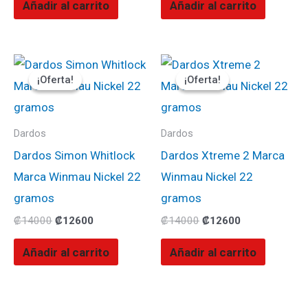
Añadir al carrito
Añadir al carrito
El
El
El
El
precio
precio
precio
precio
¡Oferta!
¡Oferta!
¡Oferta!
¡Oferta!
original
actual
original
actual
era:
es:
era:
es:
₡14000.
₡12600.
₡14000.
₡12600.
Dardos
Dardos
Dardos Simon Whitlock
Dardos Xtreme 2 Marca
Marca Winmau Nickel 22
Winmau Nickel 22
gramos
gramos
₡
14000
₡
12600
₡
14000
₡
12600
Añadir al carrito
Añadir al carrito