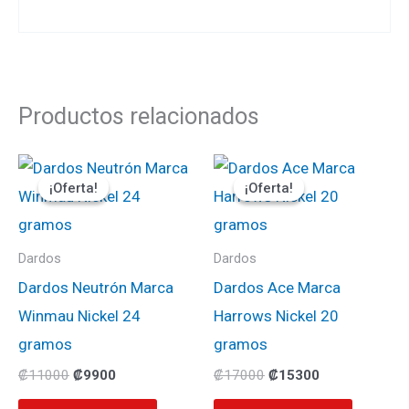
Productos relacionados
El
El
El
El
precio
precio
precio
precio
¡Oferta!
¡Oferta!
¡Oferta!
¡Oferta!
original
actual
original
actual
era:
es:
era:
es:
₡11000.
₡9900.
₡17000.
₡15300.
Dardos
Dardos
Dardos Neutrón Marca
Dardos Ace Marca
Winmau Nickel 24
Harrows Nickel 20
gramos
gramos
₡
11000
₡
9900
₡
17000
₡
15300