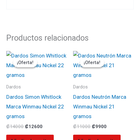
Productos relacionados
El
El
El
El
precio
precio
precio
precio
¡Oferta!
¡Oferta!
¡Oferta!
¡Oferta!
original
actual
original
actual
era:
es:
era:
es:
₡14000.
₡12600.
₡11000.
₡9900.
Dardos
Dardos
Dardos Simon Whitlock
Dardos Neutrón Marca
Marca Winmau Nickel 22
Winmau Nickel 21
gramos
gramos
₡
14000
₡
12600
₡
11000
₡
9900