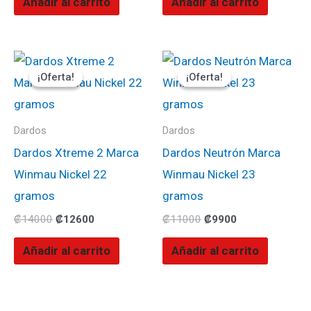
Añadir al carrito
Añadir al carrito
El
El
El
El
precio
precio
precio
precio
¡Oferta!
¡Oferta!
¡Oferta!
¡Oferta!
original
actual
original
actual
era:
es:
era:
es:
₡14000.
₡12600.
₡11000.
₡9900.
Dardos
Dardos
Dardos Xtreme 2 Marca
Dardos Neutrón Marca
Winmau Nickel 22
Winmau Nickel 23
gramos
gramos
₡
14000
₡
12600
₡
11000
₡
9900
Añadir al carrito
Añadir al carrito