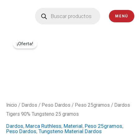
Ir
Búsqueda
de
al
MENÚ
productos
contenido
Dardos
El
El
¡Oferta!
Tigers
precio
precio
90%
Tungsteno
original
actual
25
era:
es:
gramos
cantidad
₡33000.
₡29700.
Inicio
/
Dardos
/
Peso Dardos
/
Peso 25gramos
/ Dardos
Tigers 90% Tungsteno 25 gramos
Dardos
,
Marca Ruthless
,
Material
,
Peso 25gramos
,
Peso Dardos
,
Tungsteno Material Dardos