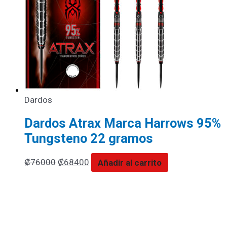
Dardos
Dardos Atrax Marca Harrows 95%
Tungsteno 22 gramos
₡
76000
₡
68400
Añadir al carrito