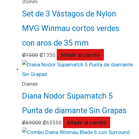
35mm
Set de 3 Vástagos de Nylon
MVG Winmau cortos verdes
con aros de 35 mm
₡
1500
₡
1350
Añadir al carrito
Dianas
Diana Nodor Supamatch 5
Punta de diamante Sin Grapas
₡
69000
₡
65550
Añadir al carrito