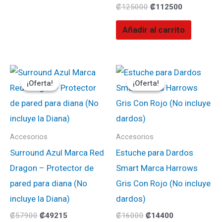
₡
125000
₡
112500
Añadir al carrito
El
El
El
El
precio
precio
precio
precio
¡Oferta!
¡Oferta!
¡Oferta!
¡Oferta!
original
actual
original
actual
era:
es:
era:
es:
₡57900.
₡49215.
₡16000.
₡14400.
Accesorios
Accesorios
Surround Azul Marca Red
Estuche para Dardos
Dragon – Protector de
Smart Marca Harrows
pared para diana (No
Gris Con Rojo (No incluye
incluye la Diana)
dardos)
₡
57900
₡
49215
₡
16000
₡
14400