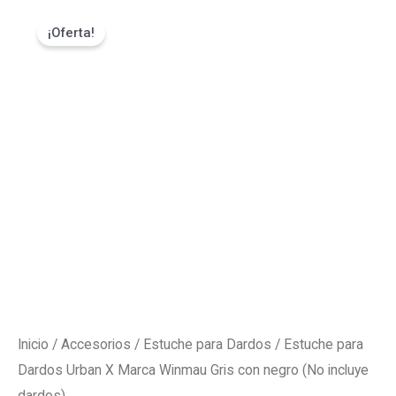
Ir
Estuche
El
El
¡Oferta!
al
para
precio
precio
contenido
Dardos
Urban
original
actual
X
era:
es:
Marca
Winmau
₡22000.
₡19800.
Gris
con
negro
(No
incluye
dardos)
Inicio
/
Accesorios
/
Estuche para Dardos
/ Estuche para
cantidad
Dardos Urban X Marca Winmau Gris con negro (No incluye
dardos)