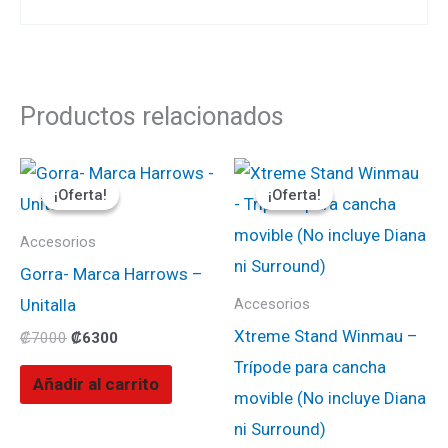
Productos relacionados
El
El
El
El
precio
precio
precio
precio
¡Oferta!
¡Oferta!
¡Oferta!
¡Oferta!
original
actual
original
actual
era:
es:
era:
es:
₡7000.
₡6300.
₡125000.
₡112500.
Accesorios
Gorra- Marca Harrows –
Unitalla
Accesorios
Xtreme Stand Winmau –
₡
7000
₡
6300
Trípode para cancha
Añadir al carrito
movible (No incluye Diana
ni Surround)