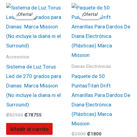
El
El
El
El
precio
precio
precio
precio
¡Oferta!
¡Oferta!
¡Oferta!
¡Oferta!
original
actual
original
actual
era:
es:
era:
es:
₡82900.
₡78755.
₡2000.
₡1800.
Accesorios
Sistema de Luz Torus
Dianas Electrónicas
Led de 270 grados para
Paquete de 50
Dianas. Marca Mission
PuntasTitan Drift
(No incluye la diana ni el
Amarillas Para Dardos De
Surround)
Diana Electrónica
(Plásticas) Marca
₡
82900
₡
78755
Mission
Añadir al carrito
₡
2000
₡
1800