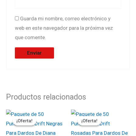
Guarda mi nombre, correo electrónico y
web en este navegador para la próxima vez
que comente.
Productos relacionados
El
El
El
El
precio
precio
precio
precio
¡Oferta!
¡Oferta!
¡Oferta!
¡Oferta!
original
actual
original
actual
era:
es:
era:
es:
₡2000.
₡1800.
₡2000.
₡1800.