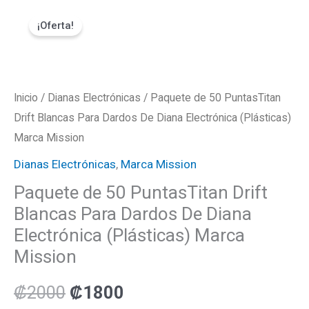
Ir
Paquete
El
El
¡Oferta!
al
de
precio
precio
contenido
50
PuntasTitan
original
actual
Drift
Inicio
/
Dianas Electrónicas
/ Paquete de 50 PuntasTitan
era:
es:
Blancas
Drift Blancas Para Dardos De Diana Electrónica (Plásticas)
Para
Marca Mission
₡2000.
₡1800.
Dardos
Dianas Electrónicas
,
Marca Mission
De
Paquete de 50 PuntasTitan Drift
Diana
Blancas Para Dardos De Diana
Electrónica
Electrónica (Plásticas) Marca
(Plásticas)
Mission
Marca
Mission
₡
2000
₡
1800