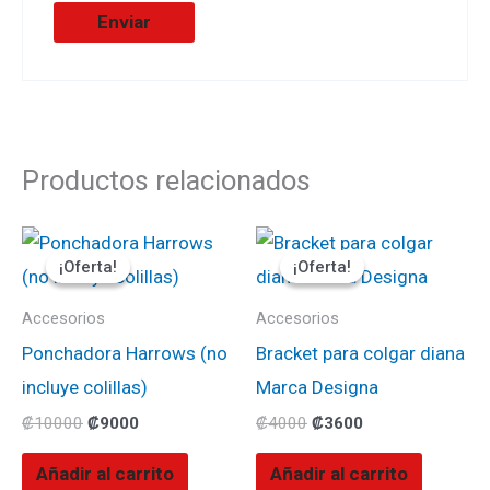
Productos relacionados
El
El
El
El
precio
precio
precio
precio
¡Oferta!
¡Oferta!
¡Oferta!
¡Oferta!
original
actual
original
actual
era:
es:
era:
es:
₡10000.
₡9000.
₡4000.
₡3600.
Accesorios
Accesorios
Ponchadora Harrows (no
Bracket para colgar diana
incluye colillas)
Marca Designa
₡
10000
₡
9000
₡
4000
₡
3600
Añadir al carrito
Añadir al carrito