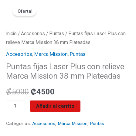
Ir
Puntas
El
El
¡Oferta!
al
fijas
precio
precio
contenido
Laser
Plus
Inicio
/
Accesorios
original
/
Puntas
actual
/ Puntas fijas Laser Plus con
con
relieve Marca Mission 38 mm Plateadas
era:
es:
relieve
Accesorios
,
Marca Mission
,
Puntas
Marca
₡5000.
₡4500.
Puntas fijas Laser Plus con relieve
Mission
Marca Mission 38 mm Plateadas
38
mm
₡
5000
₡
4500
Plateadas
Añadir al carrito
cantidad
Categorías:
Accesorios
,
Marca Mission
,
Puntas