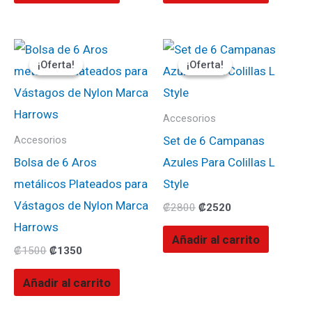
El
El
El
El
precio
precio
precio
precio
¡Oferta!
¡Oferta!
¡Oferta!
¡Oferta!
original
actual
original
actual
era:
es:
era:
es:
₡1500.
₡1350.
₡2800.
₡2520.
Accesorios
Set de 6 Campanas
Accesorios
Bolsa de 6 Aros
Azules Para Colillas L
metálicos Plateados para
Style
Vástagos de Nylon Marca
₡
2800
₡
2520
Harrows
Añadir al carrito
₡
1500
₡
1350
Añadir al carrito