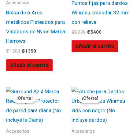
Puntas fijas para dardos
Accesorios
Bolsa de 6 Aros
Winmau estándar 32 mm
metálicos Plateados para
con relieve
Vástagos de Nylon Marca
₡
6000
₡
5400
Harrows
Añadir al carrito
₡
1500
₡
1350
Añadir al carrito
El
El
El
El
precio
precio
precio
precio
¡Oferta!
¡Oferta!
¡Oferta!
¡Oferta!
original
actual
original
actual
era:
es:
era:
es:
₡57900.
₡49215.
₡22000.
₡19800.
Accesorios
Accesorios