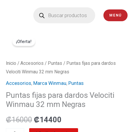
Ir
Búsqueda
de
al
MENÚ
productos
contenido
Puntas
El
El
¡Oferta!
fijas
precio
precio
para
dardos
Inicio
/
Accesorios
original
/
Puntas
actual
/ Puntas fijas para dardos
Velociti
Velociti Winmau 32 mm Negras
era:
es:
Winmau
Accesorios
,
Marca Winmau
,
Puntas
32
₡16000.
₡14400.
Puntas fijas para dardos Velociti
mm
Winmau 32 mm Negras
Negras
cantidad
₡
16000
₡
14400