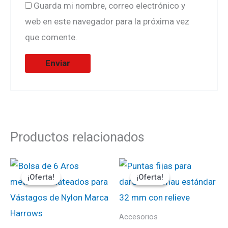
Guarda mi nombre, correo electrónico y
web en este navegador para la próxima vez
que comente.
Productos relacionados
El
El
El
El
precio
precio
precio
precio
¡Oferta!
¡Oferta!
¡Oferta!
¡Oferta!
original
actual
original
actual
era:
es:
era:
es:
₡1500.
₡1350.
₡6000.
₡5400.
Accesorios