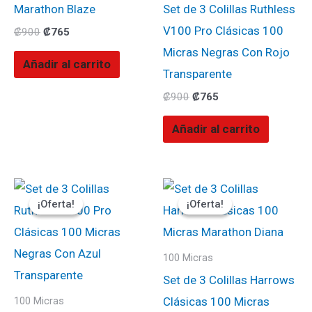
Marathon Blaze
Set de 3 Colillas Ruthless
V100 Pro Clásicas 100
₡
900
₡
765
Micras Negras Con Rojo
Añadir al carrito
Transparente
₡
900
₡
765
Añadir al carrito
El
El
El
El
precio
precio
precio
precio
¡Oferta!
¡Oferta!
¡Oferta!
¡Oferta!
original
actual
original
actual
era:
es:
era:
es:
₡900.
₡765.
₡900.
₡765.
100 Micras
Set de 3 Colillas Harrows
Clásicas 100 Micras
100 Micras