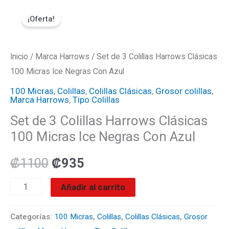
Ir
Set
El
El
¡Oferta!
al
de
precio
precio
contenido
3
Colillas
Inicio
/
Marca Harrows
original
actual
/ Set de 3 Colillas Harrows Clásicas
Harrows
100 Micras Ice Negras Con Azul
era:
es:
Clásicas
100 Micras
,
Colillas
,
Colillas Clásicas
,
Grosor colillas
,
Marca Harrows
,
Tipo Colillas
100
₡1100.
₡935.
Set de 3 Colillas Harrows Clásicas
Micras
100 Micras Ice Negras Con Azul
Ice
Negras
₡
1100
₡
935
Con
Azul
Añadir al carrito
cantidad
Categorías:
100 Micras
,
Colillas
,
Colillas Clásicas
,
Grosor