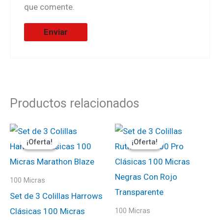
que comente.
Productos relacionados
El
El
El
El
precio
precio
precio
precio
¡Oferta!
¡Oferta!
¡Oferta!
¡Oferta!
original
actual
original
actual
era:
es:
era:
es:
₡900.
₡765.
₡900.
₡765.
100 Micras
Set de 3 Colillas Harrows
Clásicas 100 Micras
100 Micras