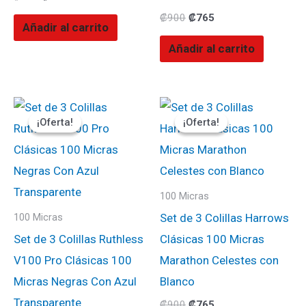
₡
900
₡
765
Añadir al carrito
Añadir al carrito
El
El
El
El
precio
precio
precio
precio
¡Oferta!
¡Oferta!
¡Oferta!
¡Oferta!
original
actual
original
actual
era:
es:
era:
es:
₡900.
₡765.
₡900.
₡765.
100 Micras
Set de 3 Colillas Harrows
100 Micras
Set de 3 Colillas Ruthless
Clásicas 100 Micras
V100 Pro Clásicas 100
Marathon Celestes con
Micras Negras Con Azul
Blanco
Transparente
₡
900
₡
765