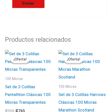
Productos relacionados
El
El
El
El
precio
precio
precio
precio
¡Oferta!
¡Oferta!
¡Oferta!
¡Oferta!
original
actual
original
actual
era:
es:
era:
es:
₡900.
₡765.
₡900.
₡765.
100 Micras
Set de 3 Colillas
100 Micras
Pentathlon Clásicas 100
Set de 3 Colillas Harrows
Micras Transparentes
Clásicas 100 Micras
Marathon Scotland
₡
900
₡
765