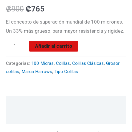
Trebol
₡
900
₡
765
cantidad
El concepto de superación mundial de 100 micrones.
Un 33% más grueso, para mayor resistencia y rigidez.
Añadir al carrito
Categorías:
100 Micras
,
Colillas
,
Colillas Clásicas
,
Grosor
colillas
,
Marca Harrows
,
Tipo Colillas
Descripción
Valoraciones (0)