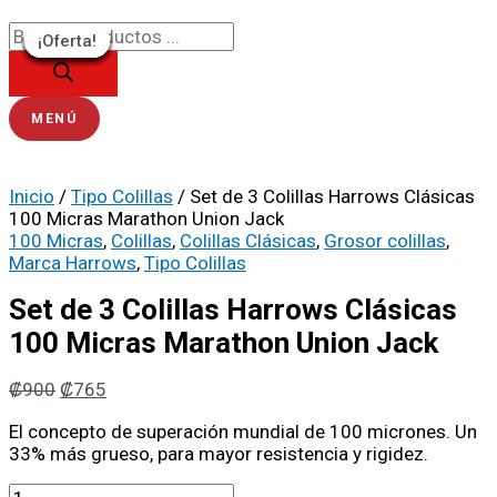
Ir
Búsqueda
Set
El
El
El
El
El
El
El
El
El
El
al
de
de
precio
precio
precio
precio
precio
precio
precio
precio
precio
precio
¡Oferta!
¡Oferta!
¡Oferta!
¡Oferta!
¡Oferta!
¡Oferta!
¡Oferta!
¡Oferta!
¡Oferta!
contenido
productos
3
original
original
original
actual
original
original
actual
actual
actual
actual
Colillas
era:
era:
era:
es:
era:
era:
es:
es:
es:
es:
Harrows
₡900.
₡900.
₡900.
₡765.
₡1500.
₡1000.
₡765.
₡765.
₡900.
₡1350.
Clásicas
MENÚ
100
Micras
Marathon
Inicio
/
Tipo Colillas
/ Set de 3 Colillas Harrows Clásicas
Union
100 Micras Marathon Union Jack
Jack
100 Micras
,
Colillas
,
Colillas Clásicas
,
Grosor colillas
,
cantidad
Marca Harrows
,
Tipo Colillas
Set de 3 Colillas Harrows Clásicas
100 Micras Marathon Union Jack
₡
900
₡
765
El concepto de superación mundial de 100 micrones. Un
33% más grueso, para mayor resistencia y rigidez.