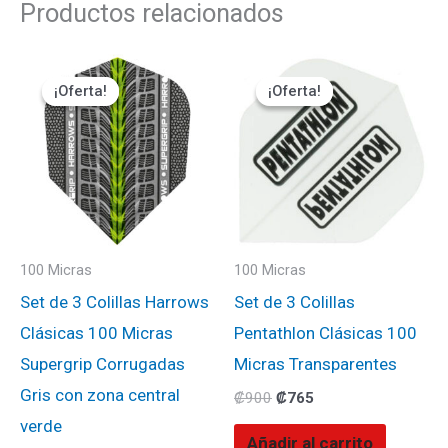
Productos relacionados
El
El
El
El
precio
precio
precio
precio
¡Oferta!
¡Oferta!
¡Oferta!
¡Oferta!
original
actual
original
actual
era:
es:
era:
es:
₡1100.
₡935.
₡900.
₡765.
100 Micras
100 Micras
Set de 3 Colillas Harrows
Set de 3 Colillas
Clásicas 100 Micras
Pentathlon Clásicas 100
Supergrip Corrugadas
Micras Transparentes
Gris con zona central
₡
900
₡
765
verde
Añadir al carrito