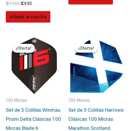
₡
1100
₡
935
Añadir al carrito
El
El
El
El
precio
precio
precio
precio
¡Oferta!
¡Oferta!
¡Oferta!
¡Oferta!
original
actual
original
actual
era:
es:
era:
es:
₡1500.
₡1350.
₡900.
₡765.
100 Micras
100 Micras
Set de 3 Colillas Winmau
Set de 3 Colillas Harrows
Prism Delta Clásicas 100
Clásicas 100 Micras
Micras Blade 6
Marathon Scotland