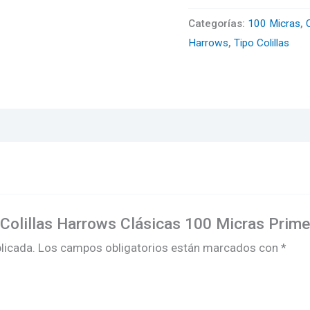
Negras
Categorías:
100 Micras
,
C
con
Harrows
,
Tipo Colillas
Amarillo
cantidad
3 Colillas Harrows Clásicas 100 Micras Prim
licada.
Los campos obligatorios están marcados con
*