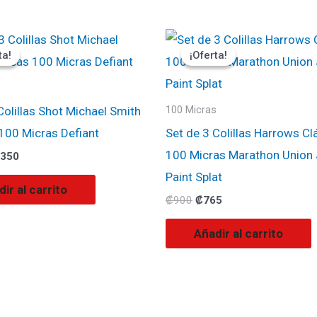
El
El
El
ecio
precio
precio
precio
ta!
ta!
¡Oferta!
¡Oferta!
ginal
actual
original
actual
:
es:
era:
es:
500.
₡1350.
₡900.
₡765.
s
Colillas Shot Michael Smith
100 Micras
100 Micras Defiant
Set de 3 Colillas Harrows Cla
100 Micras Marathon Union
350
Paint Splat
ir al carrito
₡
900
₡
765
Añadir al carrito