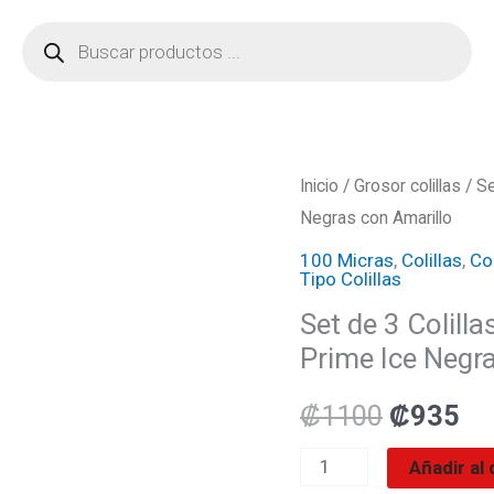
Búsqueda
de
productos
Set
Inicio
/
Grosor colillas
/ Se
El
El
Negras con Amarillo
de
precio
pr
3
100 Micras
,
Colillas
,
Col
Tipo Colillas
Colillas
original
ac
Set de 3 Colill
Harrows
era:
es
Prime Ice Negr
Clásicas
100
₡1100.
₡9
₡
1100
₡
935
Micras
Prime
Añadir al 
Ice