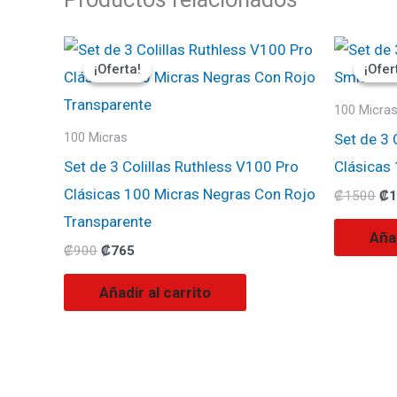
El
El
El
precio
precio
pr
¡Oferta!
¡Oferta!
¡Ofer
¡Ofer
original
actual
ori
era:
es:
era
₡900.
₡765.
₡1
100 Micra
Set de 3 
100 Micras
Set de 3 Colillas Ruthless V100 Pro
Clásicas 
Clásicas 100 Micras Negras Con Rojo
₡
1500
₡
1
Transparente
Añad
₡
900
₡
765
Añadir al carrito