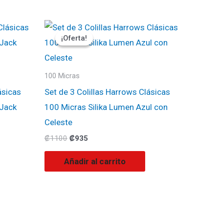
El
El
precio
precio
¡Oferta!
¡Oferta!
original
actual
era:
es:
₡1100.
₡935.
100 Micras
́sicas
Set de 3 Colillas Harrows Clásicas
 Jack
100 Micras Silika Lumen Azul con
Celeste
₡
1100
₡
935
Añadir al carrito