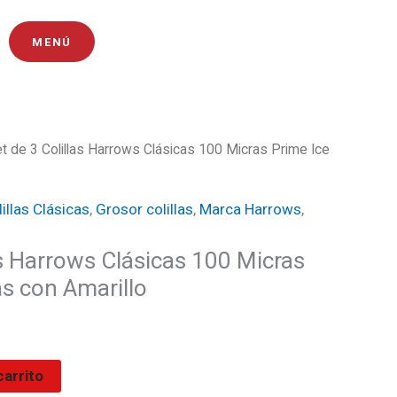
MENÚ
t de 3 Colillas Harrows Clásicas 100 Micras Prime Ice
ecio
illas Clásicas
,
Grosor colillas
,
Marca Harrows
,
tual
as Harrows Clásicas 100 Micras
:
as con Amarillo
35.
carrito