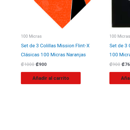
100 Micras
100 Micra
Set de 3 Colillas Mission Flint-X
Set de 3 
Clásicas 100 Micras Naranjas
100 Micr
₡
1000
₡
900
₡
900
₡
76
Añadir al carrito
Añad