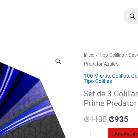
Búsqu
de
produ
Set
Inicio
/
Tipo Colillas
/ Set 
El
El
Predator Azules
de
precio
pr
3
100 Micras
,
Colillas
,
Col
Tipo Colillas
Colillas
original
ac
Set de 3 Colill
Harrows
era:
es
Prime Predator
Clásicas
100
₡1100.
₡9
₡
1100
₡
935
Micras
Prime
Añadir al 