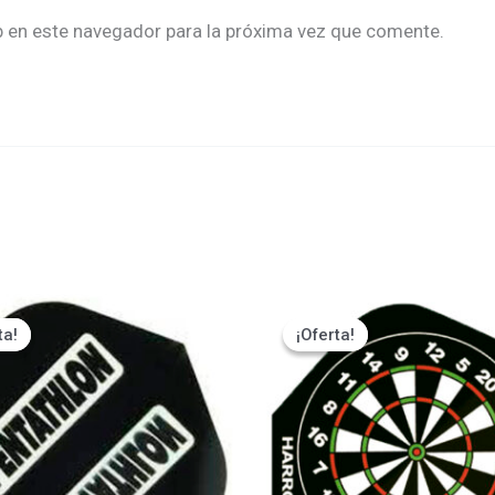
b en este navegador para la próxima vez que comente.
El
El
El
cio
precio
precio
precio
ta!
ta!
¡Oferta!
¡Oferta!
inal
actual
original
actual
es:
era:
es:
0.
₡765.
₡900.
₡765.