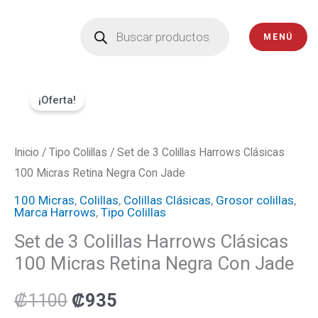
Ir
Búsqueda
de
al
MENÚ
productos
contenido
Set
El
El
¡Oferta!
de
precio
precio
3
Colillas
Inicio
/
Tipo Colillas
original
/ Set de 3 Colillas Harrows Clásicas
actual
Harrows
100 Micras Retina Negra Con Jade
era:
es:
Clásicas
100 Micras
,
Colillas
,
Colillas Clásicas
,
Grosor colillas
,
Marca Harrows
,
Tipo Colillas
100
₡1100.
₡935.
Set de 3 Colillas Harrows Clásicas
Micras
100 Micras Retina Negra Con Jade
Retina
Negra
₡
1100
₡
935
Con