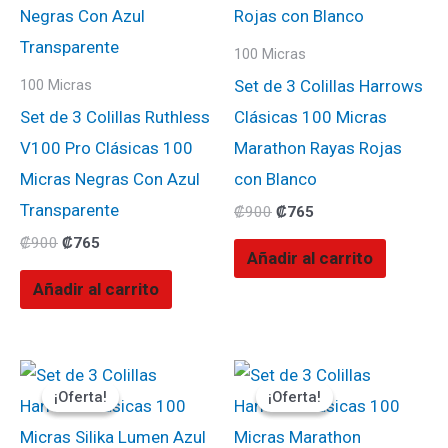
100 Micras
Set de 3 Colillas Harrows
100 Micras
Set de 3 Colillas Ruthless
Clásicas 100 Micras
V100 Pro Clásicas 100
Marathon Rayas Rojas
Micras Negras Con Azul
con Blanco
Transparente
₡
900
₡
765
₡
900
₡
765
Añadir al carrito
Añadir al carrito
El
El
El
El
precio
precio
precio
precio
¡Oferta!
¡Oferta!
¡Oferta!
¡Oferta!
original
actual
original
actual
era:
es:
era:
es:
₡1100.
₡935.
₡900.
₡765.