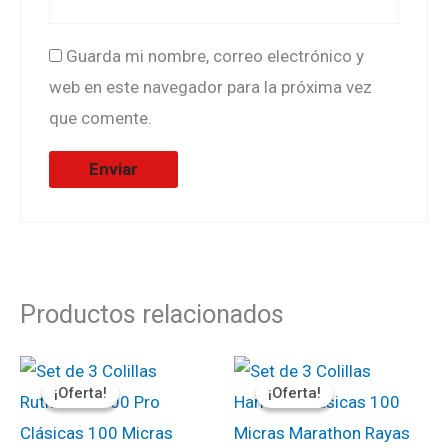
Guarda mi nombre, correo electrónico y
web en este navegador para la próxima vez
que comente.
Productos relacionados
El
El
El
El
precio
precio
precio
precio
¡Oferta!
¡Oferta!
¡Oferta!
¡Oferta!
original
actual
original
actual
era:
es:
era:
es:
₡900.
₡765.
₡900.
₡765.