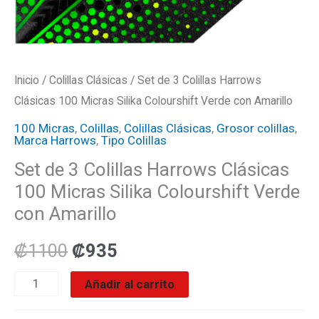
con
Amarillo
cantidad
Inicio
/
Colillas Clásicas
/ Set de 3 Colillas Harrows
Clásicas 100 Micras Silika Colourshift Verde con Amarillo
100 Micras
,
Colillas
,
Colillas Clásicas
,
Grosor colillas
,
Marca Harrows
,
Tipo Colillas
Set de 3 Colillas Harrows Clásicas
100 Micras Silika Colourshift Verde
con Amarillo
₡
1100
₡
935
Añadir al carrito