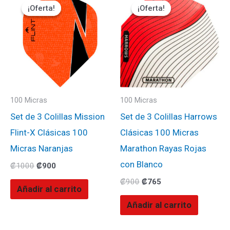
precio
precio
precio
precio
¡Oferta!
¡Oferta!
¡Oferta!
¡Oferta!
original
actual
original
actual
era:
es:
era:
es:
₡1000.
₡900.
₡900.
₡765.
100 Micras
100 Micras
Set de 3 Colillas Mission
Set de 3 Colillas Harrows
Flint-X Clásicas 100
Clásicas 100 Micras
Micras Naranjas
Marathon Rayas Rojas
con Blanco
₡
1000
₡
900
₡
900
₡
765
Añadir al carrito
Añadir al carrito