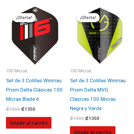
El
El
El
El
precio
precio
precio
precio
¡Oferta!
¡Oferta!
¡Oferta!
¡Oferta!
original
actual
original
actual
era:
es:
era:
es:
₡1500.
₡1350.
₡1500.
₡1350.
100 Micras
100 Micras
Set de 3 Colillas Winmau
Set de 3 Colillas Winmau
Prism Delta Clásicas 100
Prism Delta MVG
Micras Blade 6
Clásicas 100 Micras
Negra y Verde
₡
1500
₡
1350
₡
1500
₡
1350
Añadir al carrito
Añadir al carrito