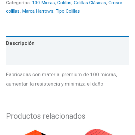
Categorías:
100 Micras
,
Colillas
,
Colillas Clásicas
,
Grosor
colillas
,
Marca Harrows
,
Tipo Colillas
Descripción
Valoraciones (0)
Fabricadas con material premium de 100 micras,
aumentan la resistencia y minimiza el daño.
Productos relacionados
El
El
El
El