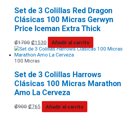
Set de 3 Colillas Red Dragon
Clásicas 100 Micras Gerwyn
Price Iceman Extra Thick
₡
1700
₡
1530
Añadir al carrito
100 Micras
Set de 3 Colillas Harrows
Clásicas 100 Micras Marathon
Amo La Cerveza
₡
900
₡
765
Añadir al carrito