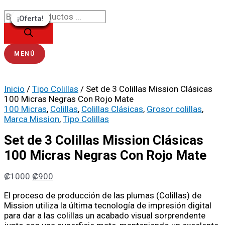
Ir
Búsqueda
Set
El
El
El
El
El
El
El
El
El
El
al
de
de
precio
precio
precio
precio
precio
precio
precio
precio
precio
precio
¡Oferta!
¡Oferta!
¡Oferta!
¡Oferta!
¡Oferta!
¡Oferta!
¡Oferta!
¡Oferta!
¡Oferta!
contenido
productos
3
original
original
original
original
original
actual
actual
actual
actual
actual
Colillas
era:
era:
era:
era:
era:
es:
es:
es:
es:
es:
Mission
₡1000.
₡900.
₡900.
₡1500.
₡1700.
₡900.
₡765.
₡765.
₡1350.
₡1530.
Clásicas
MENÚ
100
Micras
Negras
Inicio
/
Tipo Colillas
/ Set de 3 Colillas Mission Clásicas
Con
100 Micras Negras Con Rojo Mate
Rojo
100 Micras
,
Colillas
,
Colillas Clásicas
,
Grosor colillas
,
Mate
Marca Mission
,
Tipo Colillas
cantidad
Set de 3 Colillas Mission Clásicas
100 Micras Negras Con Rojo Mate
₡
1000
₡
900
El proceso de producción de las plumas (Colillas) de
Mission utiliza la última tecnología de impresión digital
para dar a las colillas un acabado visual sorprendente