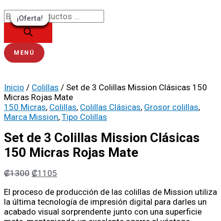
Ir
Búsqueda
Set
El
El
El
El
El
El
El
El
El
El
al
de
de
precio
precio
precio
precio
precio
precio
precio
precio
precio
precio
¡Oferta!
¡Oferta!
¡Oferta!
¡Oferta!
¡Oferta!
¡Oferta!
¡Oferta!
¡Oferta!
¡Oferta!
contenido
productos
3
original
original
original
original
original
actual
actual
actual
actual
actual
Colillas
era:
era:
era:
era:
era:
es:
es:
es:
es:
es:
Mission
₡1300.
₡900.
₡900.
₡1300.
₡1100.
₡1105.
₡765.
₡765.
₡935.
₡1105.
Clásicas
MENÚ
150
Micras
Rojas
Inicio
/
Colillas
/ Set de 3 Colillas Mission Clásicas 150
Mate
Micras Rojas Mate
cantidad
150 Micras
,
Colillas
,
Colillas Clásicas
,
Grosor colillas
,
Marca Mission
,
Tipo Colillas
Set de 3 Colillas Mission Clásicas
150 Micras Rojas Mate
₡
1300
₡
1105
El proceso de producción de las colillas de Mission utiliza
la última tecnología de impresión digital para darles un
acabado visual sorprendente junto con una superficie