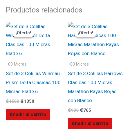
Productos relacionados
El
El
El
El
precio
precio
precio
precio
¡Oferta!
¡Oferta!
¡Oferta!
¡Oferta!
original
actual
original
actual
era:
es:
era:
es:
₡1500.
₡1350.
₡900.
₡765.
100 Micras
100 Micras
Set de 3 Colillas Winmau
Set de 3 Colillas Harrows
Prism Delta Clásicas 100
Clásicas 100 Micras
Micras Blade 6
Marathon Rayas Rojas
con Blanco
₡
1500
₡
1350
₡
900
₡
765
Añadir al carrito
Añadir al carrito