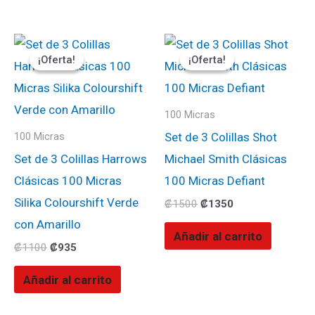
El
El
El
El
precio
precio
precio
precio
¡Oferta!
¡Oferta!
¡Oferta!
¡Oferta!
original
actual
original
actual
era:
es:
era:
es:
₡1100.
₡935.
₡1500.
₡1350.
100 Micras
Set de 3 Colillas Shot
100 Micras
Set de 3 Colillas Harrows
Michael Smith Clásicas
Clásicas 100 Micras
100 Micras Defiant
Silika Colourshift Verde
₡
1500
₡
1350
con Amarillo
Añadir al carrito
₡
1100
₡
935
Añadir al carrito