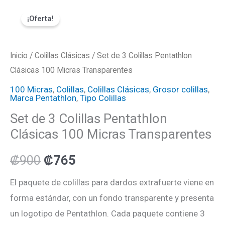
Ir
Set
El
El
¡Oferta!
al
de
precio
precio
contenido
3
Colillas
Inicio
/
Colillas Clásicas
original
actual
/ Set de 3 Colillas Pentathlon
Pentathlon
Clásicas 100 Micras Transparentes
era:
es:
Clásicas
100 Micras
,
Colillas
,
Colillas Clásicas
,
Grosor colillas
,
Marca Pentathlon
,
Tipo Colillas
100
₡900.
₡765.
Set de 3 Colillas Pentathlon
Micras
Clásicas 100 Micras Transparentes
Transparentes
cantidad
₡
900
₡
765
El paquete de colillas para dardos extrafuerte viene en
forma estándar, con un fondo transparente y presenta
un logotipo de Pentathlon. Cada paquete contiene 3