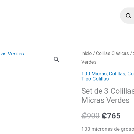
Búsqu
de
produ
Set
Inicio
/
Colillas Clásicas
/ 
El
El
Verdes
de
precio
pre
3
100 Micras
,
Colillas
,
Col
Tipo Colillas
Colillas
original
act
Set de 3 Colill
Ruthless
era:
es:
Micras Verdes
R4X
Clásicas
₡900.
₡76
₡
900
₡
765
100
Micras
100 micrones de grosor