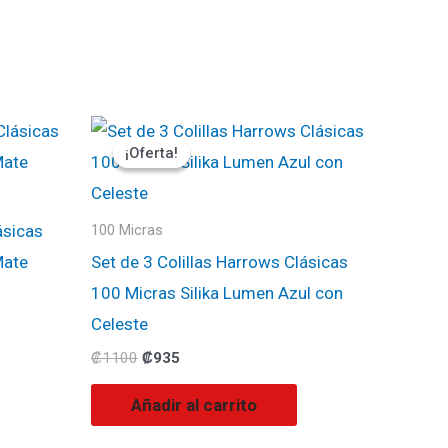
El
El
precio
precio
¡Oferta!
¡Oferta!
original
actual
era:
es:
₡1100.
₡935.
́sicas
100 Micras
Mate
Set de 3 Colillas Harrows Clásicas
100 Micras Silika Lumen Azul con
Celeste
₡
1100
₡
935
Añadir al carrito