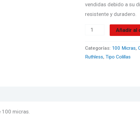
Verdes
vendidas debido a su di
cantidad
resistente y duradero.
Añadir al 
Categorías:
100 Micras
,
C
Ruthless
,
Tipo Colillas
e 100 micras.