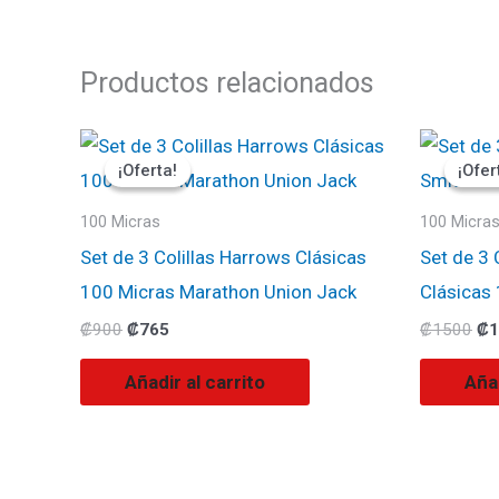
Productos relacionados
El
El
El
precio
precio
pr
¡Oferta!
¡Oferta!
¡Ofer
¡Ofer
original
actual
ori
era:
es:
era
₡900.
₡765.
₡1
100 Micras
100 Micra
Set de 3 Colillas Harrows Clásicas
Set de 3 
100 Micras Marathon Union Jack
Clásicas 
₡
900
₡
765
₡
1500
₡
1
Añadir al carrito
Añad