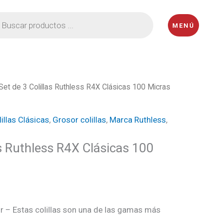
eda
MENÚ
ctos
Set de 3 Colillas Ruthless R4X Clásicas 100 Micras
cio
illas Clásicas
,
Grosor colillas
,
Marca Ruthless
,
ual
as Ruthless R4X Clásicas 100
5.
 – Estas colillas son una de las gamas más