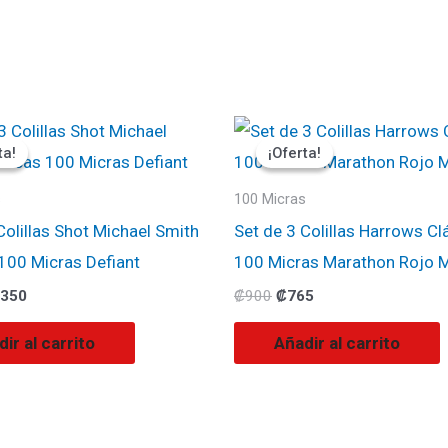
El
El
El
ecio
precio
precio
precio
ta!
ta!
¡Oferta!
¡Oferta!
ginal
actual
original
actual
:
es:
era:
es:
500.
₡1350.
₡900.
₡765.
s
100 Micras
Colillas Shot Michael Smith
Set de 3 Colillas Harrows Cla
100 Micras Defiant
100 Micras Marathon Rojo 
350
₡
900
₡
765
ir al carrito
Añadir al carrito