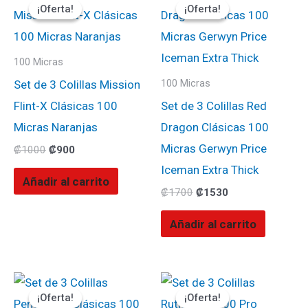
precio
precio
precio
precio
¡Oferta!
¡Oferta!
¡Oferta!
¡Oferta!
original
actual
original
actual
era:
es:
era:
es:
₡1000.
₡900.
₡1700.
₡1530.
100 Micras
Set de 3 Colillas Mission
100 Micras
Flint-X Clásicas 100
Set de 3 Colillas Red
Micras Naranjas
Dragon Clásicas 100
Micras Gerwyn Price
₡
1000
₡
900
Iceman Extra Thick
Añadir al carrito
₡
1700
₡
1530
Añadir al carrito
El
El
El
El
precio
precio
precio
precio
¡Oferta!
¡Oferta!
¡Oferta!
¡Oferta!
original
actual
original
actual