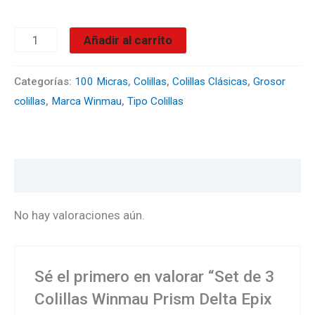
y
Rojo
Añadir al carrito
cantidad
Categorías:
100 Micras
,
Colillas
,
Colillas Clásicas
,
Grosor
colillas
,
Marca Winmau
,
Tipo Colillas
Valoraciones (0)
No hay valoraciones aún.
Sé el primero en valorar “Set de 3
Colillas Winmau Prism Delta Epix