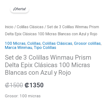
Ir
Set
El
El
¡Oferta!
al
de
precio
precio
contenido
3
Colillas
Inicio
/
Colillas Clásicas
original
/ Set de 3 Colillas Winmau Prism
actual
Winmau
Delta Epix Clásicas 100 Micras Blancas con Azul y Rojo
era:
es:
Prism
100 Micras
,
Colillas
,
Colillas Clásicas
,
Grosor colillas
,
Marca Winmau
,
Tipo Colillas
Delta
₡1500.
₡1350.
Set de 3 Colillas Winmau Prism
Epix
Delta Epix Clásicas 100 Micras
Clásicas
Blancas con Azul y Rojo
100
Micras
₡
1500
₡
1350
Blancas
con
Grosor: 100 micras
Azul