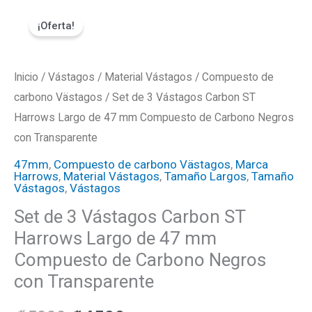
Ir
Set
El
El
¡Oferta!
al
de
precio
precio
contenido
3
Vástagos
Inicio
/
Vástagos
original
/
Material Vástagos
actual
/
Compuesto de
Carbon
carbono Västagos
/ Set de 3 Vástagos Carbon ST
era:
es:
ST
Harrows Largo de 47 mm Compuesto de Carbono Negros
con Transparente
Harrows
₡5000.
₡4500.
Largo
47mm
,
Compuesto de carbono Västagos
,
Marca
Harrows
,
Material Vástagos
,
Tamaño Largos
,
Tamaño
de
Vástagos
,
Vástagos
47
Set de 3 Vástagos Carbon ST
mm
Harrows Largo de 47 mm
Compuesto
Compuesto de Carbono Negros
de
con Transparente
Carbono