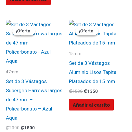
El
El
El
El
precio
precio
precio
precio
¡Oferta!
¡Oferta!
¡Oferta!
¡Oferta!
original
actual
original
actual
era:
es:
era:
es:
₡2000.
₡1800.
₡1500.
₡1350.
15mm
Set de 3 Vástagos
Aluminio Lisos Tapita
47mm
Set de 3 Vástagos
Plateados de 15 mm
Supergrip Harrows largos
₡
1500
₡
1350
de 47 mm –
Añadir al carrito
Policarbonato – Azul
Aqua
₡
2000
₡
1800