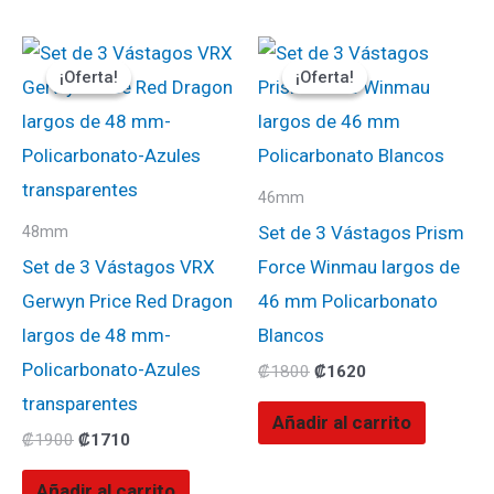
El
El
El
El
precio
precio
precio
precio
¡Oferta!
¡Oferta!
¡Oferta!
¡Oferta!
original
actual
original
actual
era:
es:
era:
es:
₡1900.
₡1710.
₡1800.
₡1620.
46mm
Set de 3 Vástagos Prism
48mm
Set de 3 Vástagos VRX
Force Winmau largos de
Gerwyn Price Red Dragon
46 mm Policarbonato
largos de 48 mm-
Blancos
Policarbonato-Azules
₡
1800
₡
1620
transparentes
Añadir al carrito
₡
1900
₡
1710
Añadir al carrito