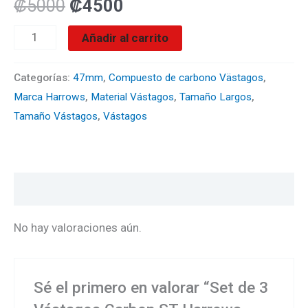
Negros
₡
5000
₡
4500
con
Añadir al carrito
Transparente
cantidad
Categorías:
47mm
,
Compuesto de carbono Västagos
,
Marca Harrows
,
Material Vástagos
,
Tamaño Largos
,
Tamaño Vástagos
,
Vástagos
Valoraciones (0)
No hay valoraciones aún.
Sé el primero en valorar “Set de 3