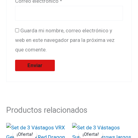
Correo electrónico
*
Guarda mi nombre, correo electrónico y
web en este navegador para la próxima vez
que comente.
Productos relacionados
El
El
El
El
precio
precio
precio
precio
¡Oferta!
¡Oferta!
¡Oferta!
¡Oferta!
original
actual
original
actual