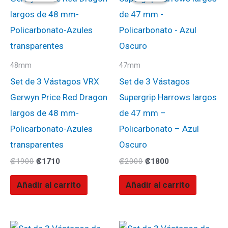
era:
es:
era:
es:
₡1900.
₡1710.
₡2000.
₡1800.
48mm
47mm
Set de 3 Vástagos VRX
Set de 3 Vástagos
Gerwyn Price Red Dragon
Supergrip Harrows largos
largos de 48 mm-
de 47 mm –
Policarbonato-Azules
Policarbonato – Azul
transparentes
Oscuro
₡
1900
₡
1710
₡
2000
₡
1800
Añadir al carrito
Añadir al carrito
El
El
El
El