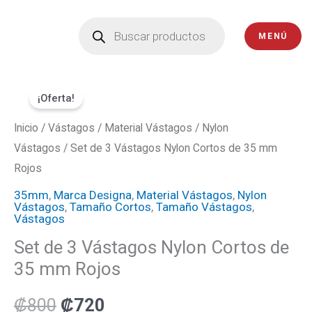
Ir
Búsqueda
de
al
MENÚ
productos
contenido
Set
El
El
¡Oferta!
de
precio
precio
3
Inicio
/
Vástagos
/
Material Vástagos
/
Nylon
Vástagos
Vástagos
/ Set de 3 Vástagos Nylon Cortos de 35 mm
original
actual
Nylon
Rojos
era:
es:
Cortos
35mm
,
Marca Designa
,
Material Vástagos
,
Nylon
Vástagos
,
Tamaño Cortos
,
Tamaño Vástagos
,
de
₡800.
₡720.
Vástagos
35
Set de 3 Vástagos Nylon Cortos de
mm
35 mm Rojos
Rojos
cantidad
₡
800
₡
720