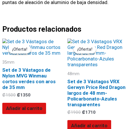
puntas de aleación de aluminio de baja densidad.
Productos relacionados
El
El
El
El
precio
precio
precio
precio
¡Oferta!
¡Oferta!
¡Oferta!
¡Oferta!
original
actual
original
actual
era:
es:
era:
es:
35mm
₡1500.
₡1350.
₡1900.
₡1710.
Set de 3 Vástagos de
48mm
Nylon MVG Winmau
cortos verdes con aros
Set de 3 Vástagos VRX
de 35 mm
Gerwyn Price Red Dragon
largos de 48 mm-
₡
1500
₡
1350
Policarbonato-Azules
transparentes
Añadir al carrito
₡
1900
₡
1710
Añadir al carrito