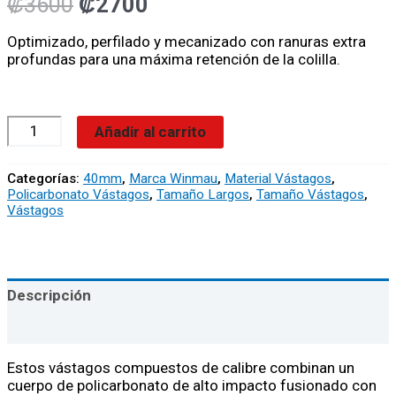
₡
3600
₡
2700
Optimizado, perfilado y mecanizado con ranuras extra
profundas para una máxima retención de la colilla.
Añadir al carrito
Categorías:
40mm
,
Marca Winmau
,
Material Vástagos
,
Policarbonato Vástagos
,
Tamaño Largos
,
Tamaño Vástagos
,
Vástagos
Descripción
Valoraciones (0)
Estos vástagos compuestos de calibre combinan un
cuerpo de policarbonato de alto impacto fusionado con