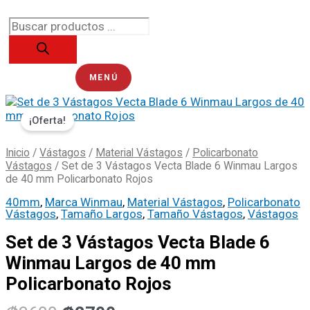
Ir
Búsqueda
al
de
contenido
productos
MENÚ
Set
El
El
de
¡Oferta!
precio
precio
3
Vástagos
original
actual
Inicio
/
Vástagos
/
Material Vástagos
/
Policarbonato
Vecta
era:
es:
Vástagos
/ Set de 3 Vástagos Vecta Blade 6 Winmau Largos
Blade
de 40 mm Policarbonato Rojos
6
₡3600.
₡2700.
Winmau
40mm
,
Marca Winmau
,
Material Vástagos
,
Policarbonato
Largos
Vástagos
,
Tamaño Largos
,
Tamaño Vástagos
,
Vástagos
de
Set de 3 Vástagos Vecta Blade 6
40
mm
Winmau Largos de 40 mm
Policarbonato
Policarbonato Rojos
Rojos
cantidad