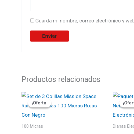
Guarda mi nombre, correo electrónico y we
Productos relacionados
El
El
El
precio
precio
pr
¡Oferta!
¡Oferta!
¡Ofer
¡Ofer
original
actual
ori
era:
es:
era
₡1000.
₡900.
₡2
100 Micras
Dianas Ele