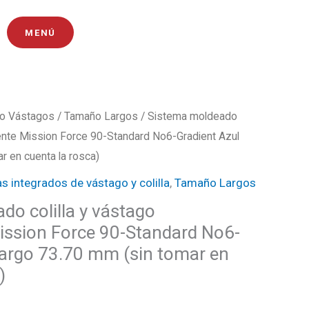
MENÚ
o Vástagos
/
Tamaño Largos
/ Sistema moldeado
El
arente Mission Force 90-Standard No6-Gradient Azul
precio
r en cuenta la rosca)
s integrados de vástago y colilla
,
Tamaño Largos
l
actual
do colilla y vástago
es:
ission Force 90-Standard No6-
0.
₡9350.
Largo 73.70 mm (sin tomar en
)