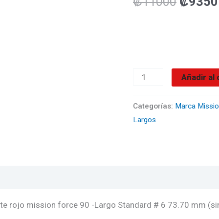
₡
11000
₡
9350
No6-
Gradient
Azul
Largo
73.70
Añadir al 
mm
(sin
Categorías:
Marca Missi
Largos
tomar
en
cuenta
la
rosca)
cantidad
te rojo mission force 90 -Largo Standard # 6 73.70 mm (sin