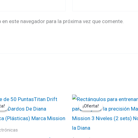
b en este navegador para la próxima vez que comente.
El
El
El
ecio
precio
precio
precio
ta!
ta!
¡Oferta!
¡Oferta!
ginal
actual
original
actual
:
es:
era:
es:
000.
₡1800.
₡10000.
₡9000.
ctrónicas