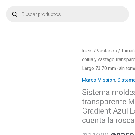
Búsqueda
de
productos
Sistema
Inicio
/
Vástagos
/
Tamañ
El
colilla y vástago transp
moldeado
precio
Largo 73.70 mm (sin toma
colilla
y
Marca Mission
,
Sistema
origina
vástago
Sistema moldea
era:
transparente
transparente M
Mission
₡1100
Gradient Azul 
Force
cuenta la rosca
90-
Standard