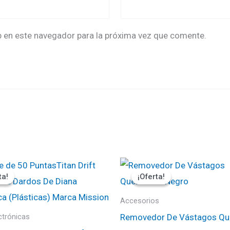
b en este navegador para la próxima vez que comente.
El
El
El
ecio
precio
precio
precio
ta!
ta!
¡Oferta!
¡Oferta!
ginal
actual
original
actual
:
es:
era:
es:
000.
₡1800.
₡3300.
₡2970.
Accesorios
Removedor De Vástagos Qu
ctrónicas