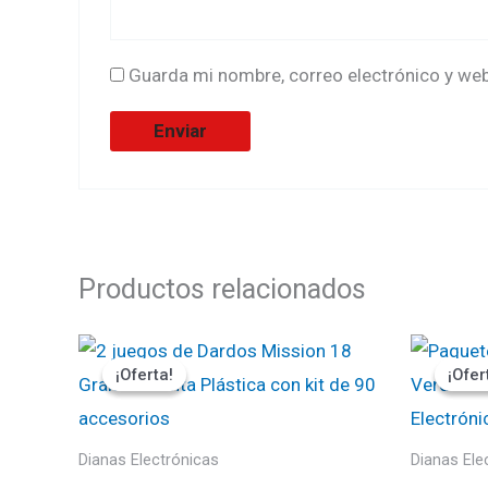
Guarda mi nombre, correo electrónico y we
Productos relacionados
El
El
El
precio
precio
pr
¡Oferta!
¡Oferta!
¡Ofer
¡Ofer
original
actual
ori
era:
es:
era
₡19900.
₡17910.
₡2
Dianas Electrónicas
Dianas Ele