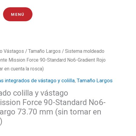
MENÚ
o Vástagos
/
Tamaño Largos
/ Sistema moldeado
El
arente Mission Force 90-Standard No6-Gradient Rojo
precio
r en cuenta la rosca)
s integrados de vástago y colilla
,
Tamaño Largos
l
actual
do colilla y vástago
es:
ission Force 90-Standard No6-
0.
₡9350.
Largo 73.70 mm (sin tomar en
)