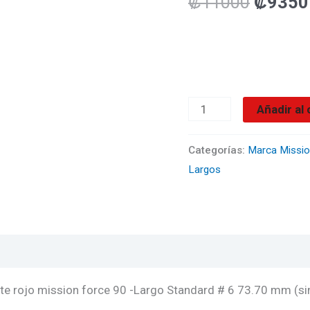
₡
11000
₡
9350
No6-
Gradient
Rojo
Largo
73.70
Añadir al 
mm
(sin
Categorías:
Marca Missi
Largos
tomar
en
cuenta
la
rosca)
cantidad
te rojo mission force 90 -Largo Standard # 6 73.70 mm (sin