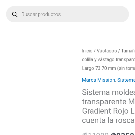
Búsqueda
de
productos
Sistema
Inicio
/
Vástagos
/
Tamañ
El
colilla y vástago transp
moldeado
precio
Largo 73.70 mm (sin toma
colilla
y
Marca Mission
,
Sistema
origina
vástago
Sistema moldea
era:
transparente
transparente M
Mission
₡1100
Gradient Rojo 
Force
cuenta la rosca
90-
Standard