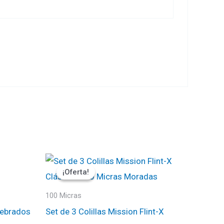
El
El
precio
precio
¡Oferta!
¡Oferta!
original
actual
era:
es:
₡1000.
₡900.
100 Micras
ebrados
Set de 3 Colillas Mission Flint-X