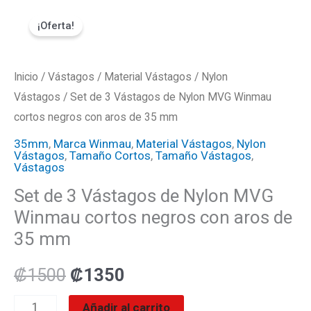
Ir
Set
El
El
¡Oferta!
al
de
precio
precio
contenido
3
Vástagos
Inicio
/
Vástagos
original
/
Material Vástagos
actual
/
Nylon
de
Vástagos
/ Set de 3 Vástagos de Nylon MVG Winmau
era:
es:
Nylon
cortos negros con aros de 35 mm
MVG
₡1500.
₡1350.
35mm
,
Marca Winmau
,
Material Vástagos
,
Nylon
Vástagos
,
Tamaño Cortos
,
Tamaño Vástagos
,
Winmau
Vástagos
cortos
Set de 3 Vástagos de Nylon MVG
negros
Winmau cortos negros con aros de
con
35 mm
aros
de
₡
1500
₡
1350
35
Añadir al carrito