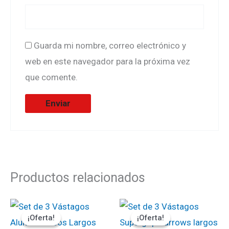
Guarda mi nombre, correo electrónico y
web en este navegador para la próxima vez
que comente.
Productos relacionados
El
El
El
El
precio
precio
precio
precio
¡Oferta!
¡Oferta!
¡Oferta!
¡Oferta!
original
actual
original
actual