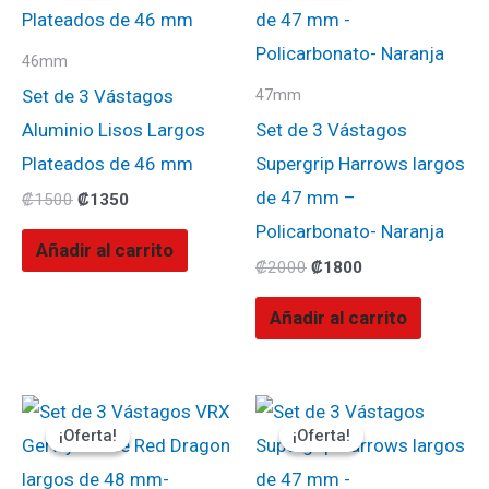
era:
es:
era:
es:
₡1500.
₡1350.
₡2000.
₡1800.
46mm
Set de 3 Vástagos
47mm
Aluminio Lisos Largos
Set de 3 Vástagos
Plateados de 46 mm
Supergrip Harrows largos
de 47 mm –
₡
1500
₡
1350
Policarbonato- Naranja
Añadir al carrito
₡
2000
₡
1800
Añadir al carrito
El
El
El
El
precio
precio
precio
precio
¡Oferta!
¡Oferta!
¡Oferta!
¡Oferta!
original
actual
original
actual
era:
es:
era:
es:
₡1900.
₡1710.
₡2000.
₡1800.