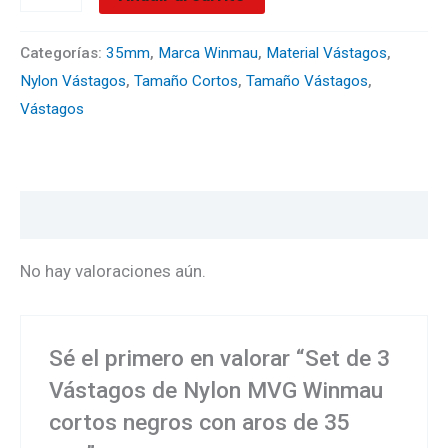
mm
cantidad
Categorías:
35mm
,
Marca Winmau
,
Material Vástagos
,
Nylon Vástagos
,
Tamaño Cortos
,
Tamaño Vástagos
,
Vástagos
Valoraciones (0)
No hay valoraciones aún.
Sé el primero en valorar “Set de 3
Vástagos de Nylon MVG Winmau
cortos negros con aros de 35