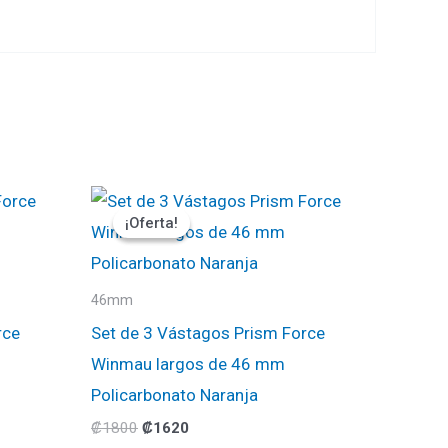
El
El
precio
precio
¡Oferta!
¡Oferta!
original
actual
era:
es:
₡1800.
₡1620.
46mm
rce
Set de 3 Vástagos Prism Force
Winmau largos de 46 mm
Policarbonato Naranja
₡
1800
₡
1620