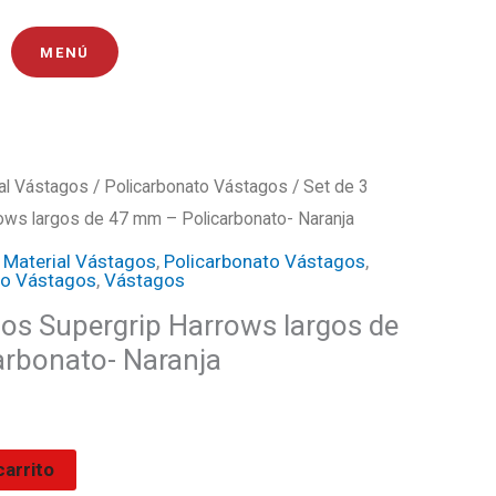
MENÚ
al Vástagos
/
Policarbonato Vástagos
/ Set de 3
l
ows largos de 47 mm – Policarbonato- Naranja
recio
,
Material Vástagos
,
Policarbonato Vástagos
,
o Vástagos
,
Vástagos
ctual
gos Supergrip Harrows largos de
s:
rbonato- Naranja
1800.
carrito