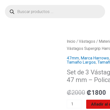
Búsqueda
de
productos
Set
Inicio
/
Vástagos
/
Materi
El
E
Vástagos Supergrip Harr
de
precio
p
3
47mm
,
Marca Harrows
Tamaño Largos
,
Tamañ
Vástagos
original
a
Set de 3 Vásta
Supergrip
era:
e
47 mm – Polica
Harrows
largos
₡2000.
₡
₡
2000
₡
1800
de
47
Añadir al 
mm