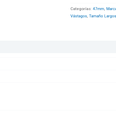
-
Categorías:
47mm
,
Marc
Policarbonato-
Vástagos
,
Tamaño Largo
Naranja
cantidad