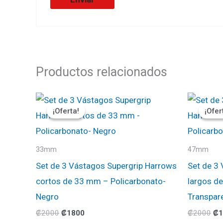
Productos relacionados
El
El
El
precio
precio
pr
¡Oferta!
¡Oferta!
¡Ofer
¡Ofer
original
actual
ori
era:
es:
era
₡2000.
₡1800.
₡2
33mm
47mm
Set de 3 Vástagos Supergrip Harrows
Set de 3
cortos de 33 mm – Policarbonato-
largos d
Negro
Transpar
₡
2000
₡
1800
₡
2000
₡
1