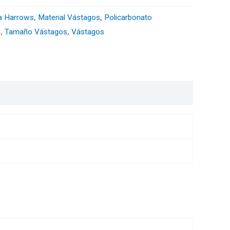
a Harrows
,
Material Vástagos
,
Policarbonato
s
,
Tamaño Vástagos
,
Vástagos