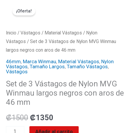
Ir
Set
El
El
¡Oferta!
al
de
precio
precio
contenido
3
Vástagos
Inicio
/
Vástagos
original
/
Material Vástagos
actual
/
Nylon
de
Vástagos
/ Set de 3 Vástagos de Nylon MVG Winmau
era:
es:
Nylon
largos negros con aros de 46 mm
MVG
₡1500.
₡1350.
46mm
,
Marca Winmau
,
Material Vástagos
,
Nylon
Vástagos
,
Tamaño Largos
,
Tamaño Vástagos
,
Winmau
Vástagos
largos
Set de 3 Vástagos de Nylon MVG
negros
Winmau largos negros con aros de
con
46 mm
aros
de
₡
1500
₡
1350
46
Añadir al carrito