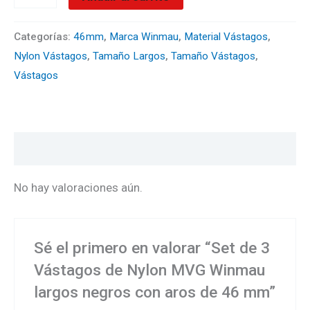
mm
cantidad
Categorías:
46mm
,
Marca Winmau
,
Material Vástagos
,
Nylon Vástagos
,
Tamaño Largos
,
Tamaño Vástagos
,
Vástagos
Valoraciones (0)
No hay valoraciones aún.
Sé el primero en valorar “Set de 3
Vástagos de Nylon MVG Winmau
largos negros con aros de 46 mm”