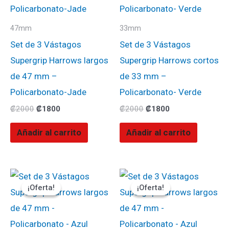
47mm
33mm
Set de 3 Vástagos
Set de 3 Vástagos
Supergrip Harrows largos
Supergrip Harrows cortos
de 47 mm –
de 33 mm –
Policarbonato-Jade
Policarbonato- Verde
₡
2000
₡
1800
₡
2000
₡
1800
Añadir al carrito
Añadir al carrito
El
El
El
El
precio
precio
precio
precio
¡Oferta!
¡Oferta!
¡Oferta!
¡Oferta!
original
actual
original
actual
era:
es:
era:
es:
₡2000.
₡1800.
₡2000.
₡1800.