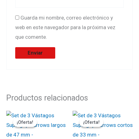
Guarda mi nombre, correo electrónico y
web en este navegador para la próxima vez
que comente.
Productos relacionados
El
El
El
El
precio
precio
precio
precio
¡Oferta!
¡Oferta!
¡Oferta!
¡Oferta!
original
actual
original
actual
era:
es:
era:
es:
₡2000.
₡1800.
₡2000.
₡1800.