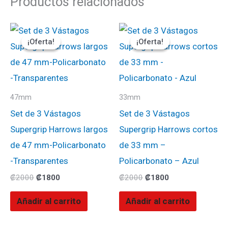
Productos relacionados
El
El
El
El
precio
precio
precio
precio
¡Oferta!
¡Oferta!
¡Oferta!
¡Oferta!
original
actual
original
actual
era:
es:
era:
es:
₡2000.
₡1800.
₡2000.
₡1800.
47mm
33mm
Set de 3 Vástagos
Set de 3 Vástagos
Supergrip Harrows largos
Supergrip Harrows cortos
de 47 mm-Policarbonato
de 33 mm –
-Transparentes
Policarbonato – Azul
₡
2000
₡
1800
₡
2000
₡
1800
Añadir al carrito
Añadir al carrito