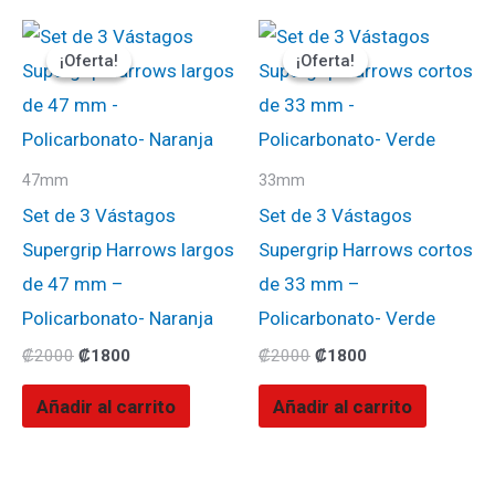
El
El
El
El
precio
precio
precio
precio
¡Oferta!
¡Oferta!
¡Oferta!
¡Oferta!
original
actual
original
actual
era:
es:
era:
es:
₡2000.
₡1800.
₡2000.
₡1800.
47mm
33mm
Set de 3 Vástagos
Set de 3 Vástagos
Supergrip Harrows largos
Supergrip Harrows cortos
de 47 mm –
de 33 mm –
Policarbonato- Naranja
Policarbonato- Verde
₡
2000
₡
1800
₡
2000
₡
1800
Añadir al carrito
Añadir al carrito