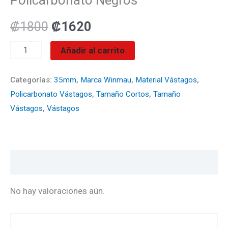
Policarbonato
Negros
₡
1800
₡
1620
cantidad
Añadir al carrito
Categorías:
35mm
,
Marca Winmau
,
Material Vástagos
,
Policarbonato Vástagos
,
Tamaño Cortos
,
Tamaño
Vástagos
,
Vástagos
Valoraciones (0)
No hay valoraciones aún.