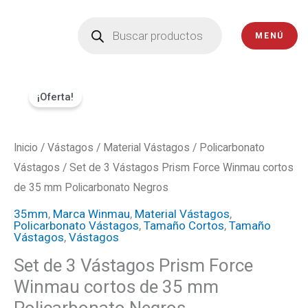
Ir
Búsqueda
de
al
MENÚ
productos
contenido
Set
El
El
¡Oferta!
de
precio
precio
3
Vástagos
Inicio
/
Vástagos
original
/
Material Vástagos
actual
/
Policarbonato
Prism
Vástagos
/ Set de 3 Vástagos Prism Force Winmau cortos
era:
es:
Force
de 35 mm Policarbonato Negros
Winmau
₡1800.
₡1620.
35mm
,
Marca Winmau
,
Material Vástagos
,
Policarbonato Vástagos
,
Tamaño Cortos
,
Tamaño
cortos
Vástagos
,
Vástagos
de
Set de 3 Vástagos Prism Force
35
Winmau cortos de 35 mm
mm
Policarbonato Negros