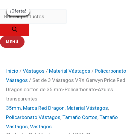
Ir
Búsqueda
Set
El
El
El
El
El
El
El
El
El
El
¡Oferta!
¡Oferta!
¡Oferta!
¡Oferta!
¡Oferta!
¡Oferta!
¡Oferta!
¡Oferta!
¡Oferta!
al
de
de
precio
precio
precio
precio
precio
precio
precio
precio
precio
precio
contenido
productos
3
original
original
original
original
original
actual
actual
actual
actual
actual
Vástagos
era:
era:
era:
era:
era:
es:
es:
es:
es:
es:
VRX
₡1900.
₡2000.
₡2000.
₡1500.
₡1500.
₡1710.
₡1800.
₡1800.
₡1350.
₡1350.
MENÚ
Gerwyn
Price
Red
Inicio
/
Vástagos
/
Material Vástagos
/
Policarbonato
Dragon
Vástagos
/ Set de 3 Vástagos VRX Gerwyn Price Red
cortos
Dragon cortos de 35 mm-Policarbonato-Azules
de
transparentes
35
35mm
,
Marca Red Dragon
,
Material Vástagos
,
mm-
Policarbonato Vástagos
,
Tamaño Cortos
,
Tamaño
Policarbonato-
Vástagos
,
Vástagos