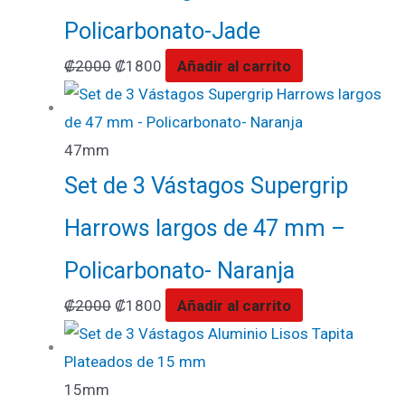
Policarbonato-Jade
₡
2000
₡
1800
Añadir al carrito
47mm
Set de 3 Vástagos Supergrip
Harrows largos de 47 mm –
Policarbonato- Naranja
₡
2000
₡
1800
Añadir al carrito
15mm