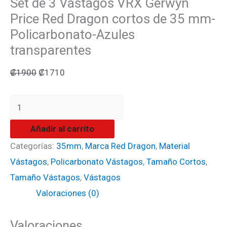
Azules
Set de 3 Vástagos VRX Gerwyn
transparentes
Price Red Dragon cortos de 35 mm-
cantidad
Policarbonato-Azules
transparentes
₡
1900
₡
1710
Añadir al carrito
Categorías:
35mm
,
Marca Red Dragon
,
Material
Vástagos
,
Policarbonato Vástagos
,
Tamaño Cortos
,
Tamaño Vástagos
,
Vástagos
Valoraciones (0)
Valoraciones