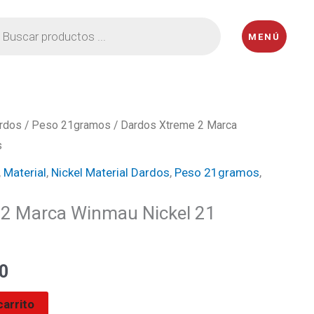
eda
MENÚ
ctos
rdos
/
Peso 21gramos
/ Dardos Xtreme 2 Marca
El
s
precio
,
Material
,
Nickel Material Dardos
,
Peso 21gramos
,
l
actual
 2 Marca Winmau Nickel 21
es:
0.
₡12600.
0
carrito