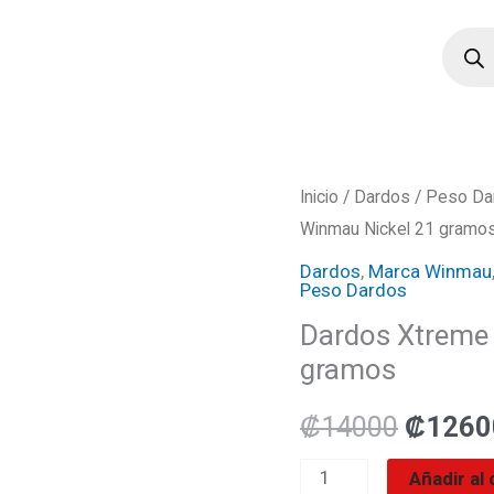
Búsqu
de
produ
Dardos
Inicio
/
Dardos
/
Peso Da
El
Winmau Nickel 21 gramo
Xtreme
precio
2
Dardos
,
Marca Winmau
Peso Dardos
Marca
origina
Dardos Xtreme
Winmau
era:
gramos
Nickel
21
₡1400
₡
14000
₡
1260
gramos
cantidad
Añadir al 