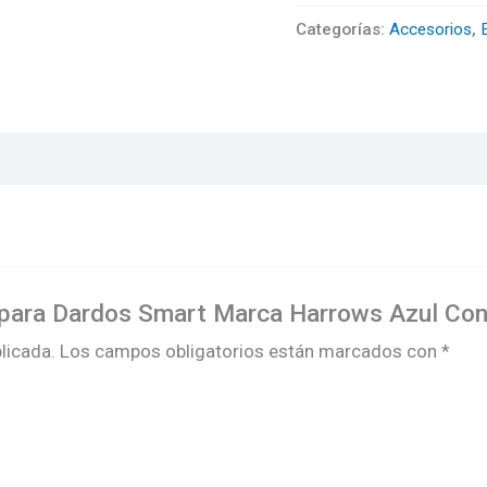
(No
Categorías:
Accesorios
,
incluye
dardos)
cantidad
e para Dardos Smart Marca Harrows Azul Con
licada.
Los campos obligatorios están marcados con
*