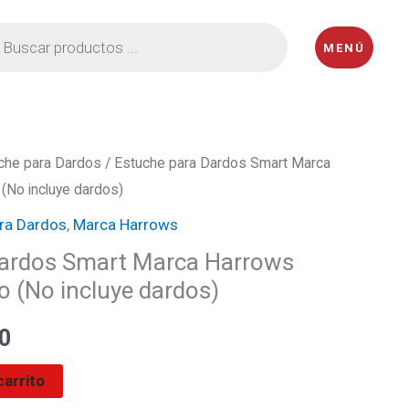
eda
MENÚ
ctos
che para Dardos
/ Estuche para Dardos Smart Marca
El
(No incluye dardos)
precio
ra Dardos
,
Marca Harrows
l
actual
Dardos Smart Marca Harrows
o (No incluye dardos)
es:
0
0.
₡14400.
carrito