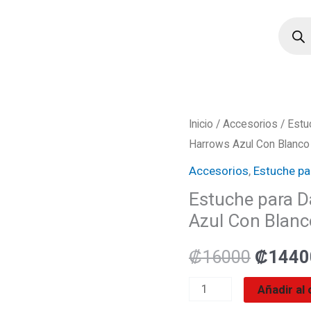
Búsqu
de
produ
Estuche
Inicio
/
Accesorios
/
Estu
El
Harrows Azul Con Blanco 
para
precio
Dardos
Accesorios
,
Estuche pa
Smart
origina
Estuche para 
Marca
Azul Con Blanc
era:
Harrows
Azul
₡
16000
₡
1440
₡1600
Con
Añadir al 
Blanco