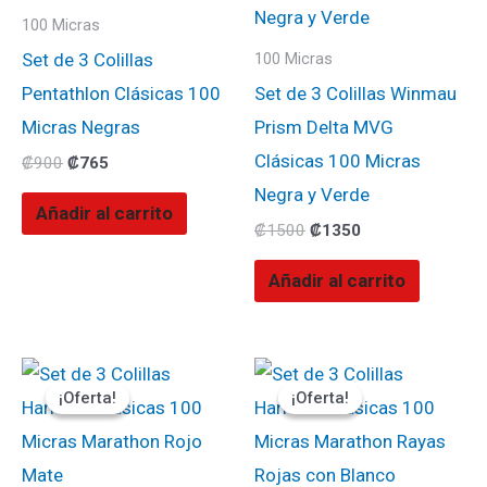
100 Micras
Set de 3 Colillas
100 Micras
Pentathlon Clásicas 100
Set de 3 Colillas Winmau
Micras Negras
Prism Delta MVG
Clásicas 100 Micras
₡
900
₡
765
Negra y Verde
Añadir al carrito
₡
1500
₡
1350
Añadir al carrito
El
El
El
El
precio
precio
precio
precio
¡Oferta!
¡Oferta!
¡Oferta!
¡Oferta!
original
actual
original
actual
era:
es:
era:
es:
₡900.
₡765.
₡900.
₡765.