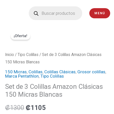
Ir
Búsqueda
de
al
MENÚ
productos
contenido
Set
El
El
¡Oferta!
de
precio
precio
3
Colillas
Inicio
/
Tipo Colillas
original
/ Set de 3 Colillas Amazon Clásicas
actual
Amazon
150 Micras Blancas
era:
es:
Clásicas
150 Micras
,
Colillas
,
Colillas Clásicas
,
Grosor colillas
,
Marca Pentathlon
,
Tipo Colillas
150
₡1300.
₡1105.
Set de 3 Colillas Amazon Clásicas
Micras
150 Micras Blancas
Blancas
cantidad
₡
1300
₡
1105