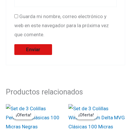
Guarda mi nombre, correo electrónico y
web en este navegador para la próxima vez
que comente.
Productos relacionados
El
El
El
El
precio
precio
precio
precio
¡Oferta!
¡Oferta!
¡Oferta!
¡Oferta!
original
actual
original
actual
era:
es:
era:
es:
₡900.
₡765.
₡1500.
₡1350.