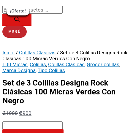
Ir
Búsqueda
Set
El
El
El
El
El
El
El
El
El
El
al
de
de
precio
precio
precio
precio
precio
precio
precio
precio
precio
precio
¡Oferta!
¡Oferta!
¡Oferta!
¡Oferta!
¡Oferta!
¡Oferta!
¡Oferta!
¡Oferta!
¡Oferta!
contenido
productos
3
original
original
original
original
original
actual
actual
actual
actual
actual
Colillas
era:
era:
era:
era:
era:
es:
es:
es:
es:
es:
Designa
₡1000.
₡900.
₡1000.
₡1100.
₡1300.
₡900.
₡765.
₡900.
₡935.
₡1105.
Rock
MENÚ
Clásicas
100
Micras
Inicio
/
Colillas Clásicas
/ Set de 3 Colillas Designa Rock
Verdes
Clásicas 100 Micras Verdes Con Negro
Con
100 Micras
,
Colillas
,
Colillas Clásicas
,
Grosor colillas
,
Negro
Marca Designa
,
Tipo Colillas
cantidad
Set de 3 Colillas Designa Rock
Clásicas 100 Micras Verdes Con
Negro
₡
1000
₡
900