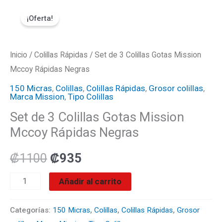
Ir
Set
El
El
¡Oferta!
al
de
precio
precio
contenido
3
Colillas
Inicio
/
Colillas Rápidas
original
actual
/ Set de 3 Colillas Gotas Mission
Gotas
Mccoy Rápidas Negras
era:
es:
Mission
150 Micras
,
Colillas
,
Colillas Rápidas
,
Grosor colillas
,
Marca Mission
,
Tipo Colillas
Mccoy
₡1100.
₡935.
Set de 3 Colillas Gotas Mission
Rápidas
Mccoy Rápidas Negras
Negras
cantidad
₡
1100
₡
935
Añadir al carrito
Categorías:
150 Micras
,
Colillas
,
Colillas Rápidas
,
Grosor