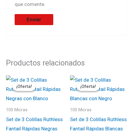
que comente.
Productos relacionados
El
El
El
El
precio
precio
precio
precio
¡Oferta!
¡Oferta!
¡Oferta!
¡Oferta!
original
actual
original
actual
era:
es:
era:
es:
₡900.
₡765.
₡900.
₡765.
100 Micras
100 Micras
Set de 3 Colillas Ruthless
Set de 3 Colillas Ruthless
Fantail Rápidas Negras
Fantail Rápidas Blancas