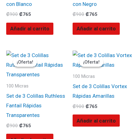
con Blanco
con Negro
₡
900
₡
765
₡
900
₡
765
Añadir al carrito
Añadir al carrito
El
El
El
El
precio
precio
precio
precio
¡Oferta!
¡Oferta!
¡Oferta!
¡Oferta!
original
actual
original
actual
era:
es:
era:
es:
₡900.
₡765.
₡900.
₡765.
100 Micras
Set de 3 Colillas Vortex
100 Micras
Set de 3 Colillas Ruthless
Rápidas Amarillas
Fantail Rápidas
₡
900
₡
765
Transparentes
Añadir al carrito
₡
900
₡
765