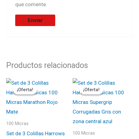
que comente.
Productos relacionados
El
El
El
El
precio
precio
precio
precio
¡Oferta!
¡Oferta!
¡Oferta!
¡Oferta!
original
actual
original
actual
era:
es:
era:
es:
₡900.
₡765.
₡1100.
₡935.
100 Micras
Set de 3 Colillas Harrows
100 Micras