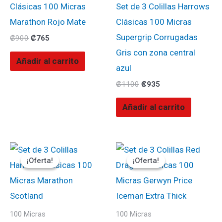
Clásicas 100 Micras
Set de 3 Colillas Harrows
Marathon Rojo Mate
Clásicas 100 Micras
Supergrip Corrugadas
₡
900
₡
765
Gris con zona central
Añadir al carrito
azul
₡
1100
₡
935
Añadir al carrito
El
El
El
El
precio
precio
precio
precio
¡Oferta!
¡Oferta!
¡Oferta!
¡Oferta!
original
actual
original
actual
era:
es:
era:
es:
₡900.
₡765.
₡1700.
₡1530.
100 Micras
100 Micras