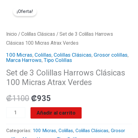
Ir
Set
El
El
¡Oferta!
al
de
precio
precio
contenido
3
Colillas
Inicio
/
Colillas Clásicas
original
actual
/ Set de 3 Colillas Harrows
Harrows
Clásicas 100 Micras Atrax Verdes
era:
es:
Clásicas
100 Micras
,
Colillas
,
Colillas Clásicas
,
Grosor colillas
,
Marca Harrows
,
Tipo Colillas
100
₡1100.
₡935.
Set de 3 Colillas Harrows Clásicas
Micras
100 Micras Atrax Verdes
Atrax
Verdes
₡
1100
₡
935
cantidad
Añadir al carrito
Categorías:
100 Micras
,
Colillas
,
Colillas Clásicas
,
Grosor