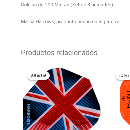
Colillas de 100 Micras (Set de 3 unidades)
Marca Harrows, producto hecho en Inglaterra.
Productos relacionados
El
El
El
precio
precio
pr
¡Oferta!
¡Oferta!
¡Ofer
¡Ofer
original
actual
ori
era:
es:
era
₡900.
₡765.
₡1