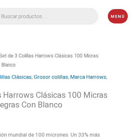
eda
MENÚ
ctos
Set de 3 Colillas Harrows Clásicas 100 Micras
 Blanco
cio
illas Clásicas
,
Grosor colillas
,
Marca Harrows
,
ual
as Harrows Clásicas 100 Micras
egras Con Blanco
5.
ción mundial de 100 micrones. Un 33% más