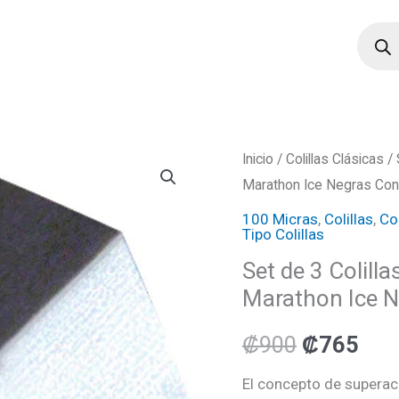
Búsqu
de
produ
Set
Inicio
/
Colillas Clásicas
/ 
El
El
Marathon Ice Negras Con
de
precio
pre
3
100 Micras
,
Colillas
,
Col
Tipo Colillas
Colillas
original
act
Set de 3 Colill
Harrows
era:
es:
Marathon Ice N
Clásicas
100
₡900.
₡76
₡
900
₡
765
Micras
Marathon
El concepto de supera