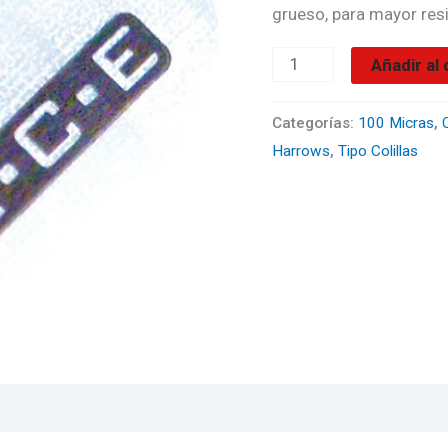
Ice
grueso, para mayor resi
Negras
Añadir al 
Con
Blanco
Categorías:
100 Micras
,
C
cantidad
Harrows
,
Tipo Colillas