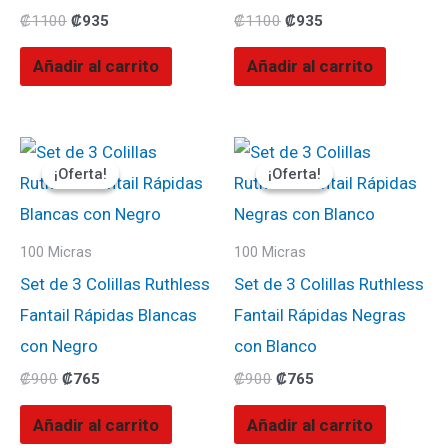
₡
1100
₡
935
₡
1100
₡
935
Añadir al carrito
Añadir al carrito
El
El
El
El
precio
precio
precio
precio
¡Oferta!
¡Oferta!
¡Oferta!
¡Oferta!
original
actual
original
actual
era:
es:
era:
es:
₡900.
₡765.
₡900.
₡765.
100 Micras
100 Micras
Set de 3 Colillas Ruthless
Set de 3 Colillas Ruthless
Fantail Rápidas Blancas
Fantail Rápidas Negras
con Negro
con Blanco
₡
900
₡
765
₡
900
₡
765
Añadir al carrito
Añadir al carrito