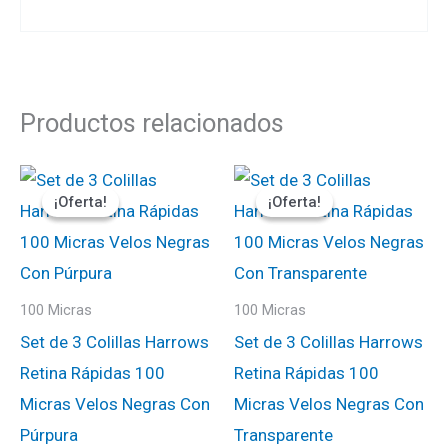
Productos relacionados
El
El
El
El
precio
precio
precio
precio
¡Oferta!
¡Oferta!
¡Oferta!
¡Oferta!
original
actual
original
actual
era:
es:
era:
es:
₡1100.
₡935.
₡1100.
₡935.
100 Micras
100 Micras
Set de 3 Colillas Harrows
Set de 3 Colillas Harrows
Retina Rápidas 100
Retina Rápidas 100
Micras Velos Negras Con
Micras Velos Negras Con
Púrpura
Transparente