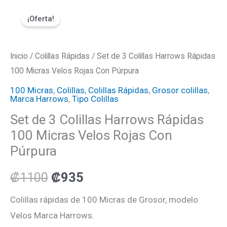
Ir
Set
El
El
¡Oferta!
al
de
precio
precio
contenido
3
Colillas
Inicio
/
Colillas Rápidas
original
actual
/ Set de 3 Colillas Harrows Rápidas
Harrows
100 Micras Velos Rojas Con Púrpura
era:
es:
Rápidas
100 Micras
,
Colillas
,
Colillas Rápidas
,
Grosor colillas
,
Marca Harrows
,
Tipo Colillas
100
₡1100.
₡935.
Set de 3 Colillas Harrows Rápidas
Micras
100 Micras Velos Rojas Con
Velos
Púrpura
Rojas
Con
₡
1100
₡
935
Púrpura
cantidad
Colillas rápidas de 100 Micras de Grosor, modelo
Velos Marca Harrows.