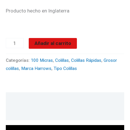
Producto hecho en Inglaterra
Añadir al carrito
Categorías:
100 Micras
,
Colillas
,
Colillas Rápidas
,
Grosor
colillas
,
Marca Harrows
,
Tipo Colillas
Descripción
Valoraciones (0)