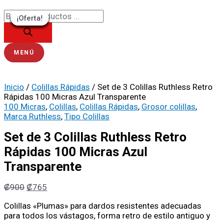
Ir
Búsqueda
Set
El
El
El
El
El
El
El
El
El
El
al
de
de
precio
precio
precio
precio
precio
precio
precio
precio
precio
precio
¡Oferta!
¡Oferta!
¡Oferta!
¡Oferta!
¡Oferta!
¡Oferta!
¡Oferta!
¡Oferta!
¡Oferta!
contenido
productos
3
original
original
original
actual
original
original
actual
actual
actual
actual
Colillas
era:
era:
era:
es:
era:
era:
es:
es:
es:
es:
Ruthless
₡900.
₡900.
₡900.
₡765.
₡1100.
₡1100.
₡765.
₡765.
₡935.
₡935.
Retro
MENÚ
Rápidas
100
Micras
Inicio
/
Colillas Rápidas
/ Set de 3 Colillas Ruthless Retro
Azul
Rápidas 100 Micras Azul Transparente
Transparente
100 Micras
,
Colillas
,
Colillas Rápidas
,
Grosor colillas
,
cantidad
Marca Ruthless
,
Tipo Colillas
Set de 3 Colillas Ruthless Retro
Rápidas 100 Micras Azul
Transparente
₡
900
₡
765
Colillas «Plumas» para dardos resistentes adecuadas
para todos los vástagos, forma retro de estilo antiguo y