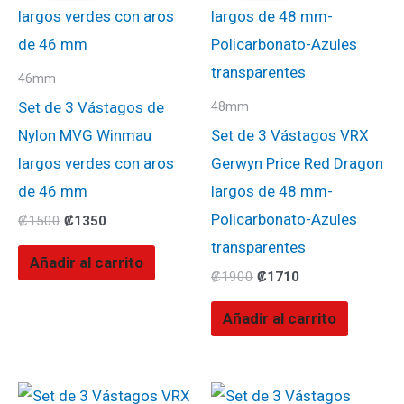
era:
es:
era:
es:
₡1500.
₡1350.
₡1900.
₡1710.
46mm
Set de 3 Vástagos de
48mm
Nylon MVG Winmau
Set de 3 Vástagos VRX
largos verdes con aros
Gerwyn Price Red Dragon
de 46 mm
largos de 48 mm-
Policarbonato-Azules
₡
1500
₡
1350
transparentes
Añadir al carrito
₡
1900
₡
1710
Añadir al carrito
El
El
El
El