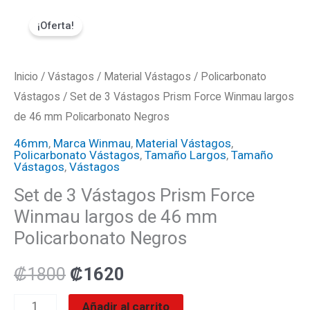
Ir
Set
El
El
¡Oferta!
al
de
precio
precio
contenido
3
Vástagos
Inicio
/
Vástagos
original
/
Material Vástagos
actual
/
Policarbonato
Prism
Vástagos
/ Set de 3 Vástagos Prism Force Winmau largos
era:
es:
Force
de 46 mm Policarbonato Negros
Winmau
₡1800.
₡1620.
46mm
,
Marca Winmau
,
Material Vástagos
,
Policarbonato Vástagos
,
Tamaño Largos
,
Tamaño
largos
Vástagos
,
Vástagos
de
Set de 3 Vástagos Prism Force
46
Winmau largos de 46 mm
mm
Policarbonato Negros
Policarbonato
Negros
₡
1800
₡
1620
cantidad
Añadir al carrito