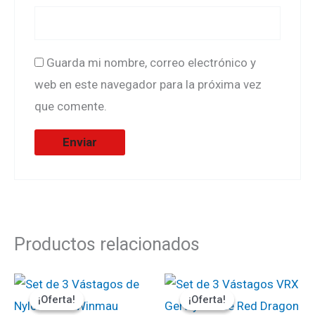
Guarda mi nombre, correo electrónico y
web en este navegador para la próxima vez
que comente.
Productos relacionados
El
El
El
El
precio
precio
precio
precio
¡Oferta!
¡Oferta!
¡Oferta!
¡Oferta!
original
actual
original
actual