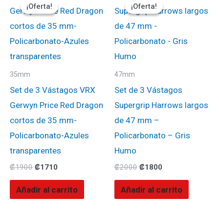
precio
precio
precio
precio
¡Oferta!
¡Oferta!
¡Oferta!
¡Oferta!
original
actual
original
actual
era:
es:
era:
es:
₡1900.
₡1710.
₡2000.
₡1800.
35mm
47mm
Set de 3 Vástagos VRX
Set de 3 Vástagos
Gerwyn Price Red Dragon
Supergrip Harrows largos
cortos de 35 mm-
de 47 mm –
Policarbonato-Azules
Policarbonato – Gris
transparentes
Humo
₡
1900
₡
1710
₡
2000
₡
1800
Añadir al carrito
Añadir al carrito