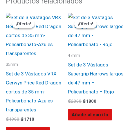
Productos relacionados
El
El
El
El
precio
precio
precio
precio
¡Oferta!
¡Oferta!
¡Oferta!
¡Oferta!
original
actual
original
actual
era:
es:
era:
es:
₡1900.
₡1710.
₡2000.
₡1800.
47mm
Set de 3 Vástagos
35mm
Set de 3 Vástagos VRX
Supergrip Harrows largos
Gerwyn Price Red Dragon
de 47 mm –
cortos de 35 mm-
Policarbonato – Rojo
Policarbonato-Azules
₡
2000
₡
1800
transparentes
Añadir al carrito
₡
1900
₡
1710