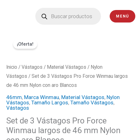
Ir
Búsqueda
de
al
MENÚ
productos
contenido
Set
El
El
¡Oferta!
de
precio
precio
3
Vástagos
Inicio
/
Vástagos
original
/
Material Vástagos
actual
/
Nylon
Pro
Vástagos
/ Set de 3 Vástagos Pro Force Winmau largos
era:
es:
Force
de 46 mm Nylon con aro Blancos
Winmau
₡1000.
₡900.
46mm
,
Marca Winmau
,
Material Vástagos
,
Nylon
Vástagos
,
Tamaño Largos
,
Tamaño Vástagos
,
largos
Vástagos
de
Set de 3 Vástagos Pro Force
46
Winmau largos de 46 mm Nylon
mm
con aro Blancos