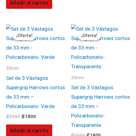
Añadir al carrito
El
El
El
El
precio
precio
precio
precio
¡Oferta!
¡Oferta!
¡Oferta!
¡Oferta!
original
actual
original
actual
era:
es:
era:
es:
₡2000.
₡1800.
₡2000.
₡1800.
33mm
Set de 3 Vástagos
33mm
Supergrip Harrows cortos
Set de 3 Vástagos
de 33 mm –
Supergrip Harrows cortos
Policarbonato- Verde
de 33 mm –
Policarbonato-
₡
2000
₡
1800
Transparente
Añadir al carrito
₡
2000
₡
1800