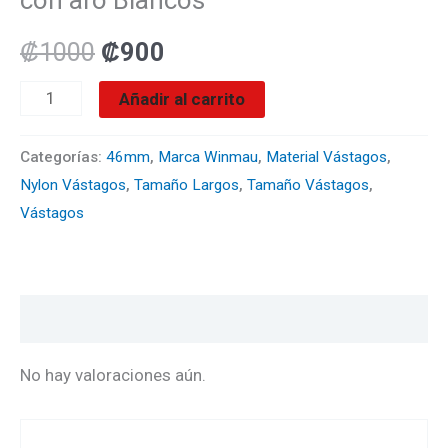
Nylon
con
₡
1000
₡
900
aro
Añadir al carrito
Blancos
cantidad
Categorías:
46mm
,
Marca Winmau
,
Material Vástagos
,
Nylon Vástagos
,
Tamaño Largos
,
Tamaño Vástagos
,
Vástagos
Valoraciones (0)
No hay valoraciones aún.